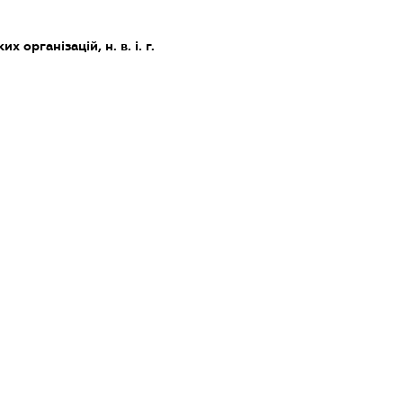
х організацій, н. в. і. г.