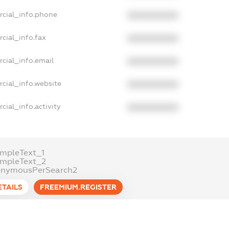
rcial_info.phone
XXXXXXXXXX
cial_info.fax
XXXXXXXXXX
cial_info.email
XXXXXXXXXX
cial_info.website
XXXXXXXXXX
cial_info.activity
XXXXXXXXXX
mpleText_1
ampleText_2
onymousPerSearch2
ETAILS
FREEMIUM.REGISTER