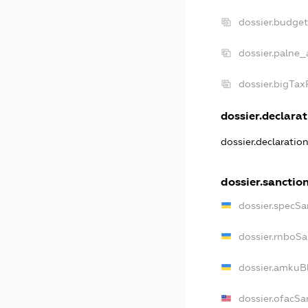
dossier.budge
dossier.palne_
dossier.bigTa
dossier.declarat
dossier.declaratio
dossier.sanctio
dossier.specSa
dossier.rnboS
dossier.amkuB
dossier.ofacSa