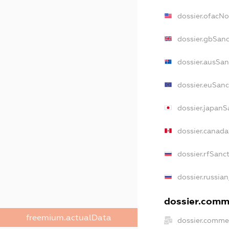
dossier.ofacN
dossier.gbSan
dossier.ausSan
dossier.euSanc
dossier.japanS
dossier.canad
dossier.rfSanc
dossier.russia
dossier.comme
freemium.actualData
dossier.comme