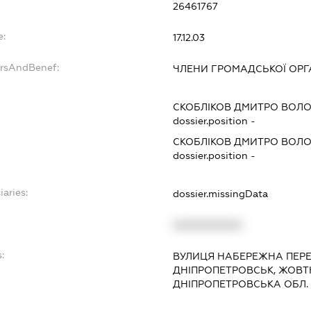
26461767
e:
17.12.03
ersAndBenef:
ЧЛЕНИ ГРОМАДСЬКОЇ ОРГАН
СКОБЛІКОВ ДМИТРО ВОЛ
dossier.position -
СКОБЛІКОВ ДМИТРО ВОЛ
dossier.position -
iaries:
dossier.missingData
XXXXXXXXXX
:
ВУЛИЦЯ НАБЕРЕЖНА ПЕРЕМОГ
ДНІПРОПЕТРОВСЬК, ЖОВТ
ДНІПРОПЕТРОВСЬКА ОБЛ.