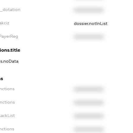
t_dotation
XXXXXXXXXX
akciz
dossier.notInList
xPayerReg
XXXXXXXXXX
ions.title
ns.noData
ns
nctions
XXXXXXXXXX
anctions
XXXXXXXXXX
lackList
XXXXXXXXXX
nctions
XXXXXXXXXX