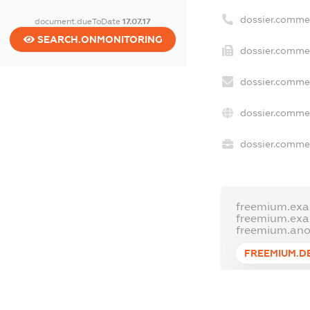
dossier.comme
document.dueToDate
17.07.17
SEARCH.ONMONITORING
dossier.commer
dossier.commer
dossier.commer
dossier.commer
freemium.exa
freemium.ex
freemium.an
FREEMIUM.D