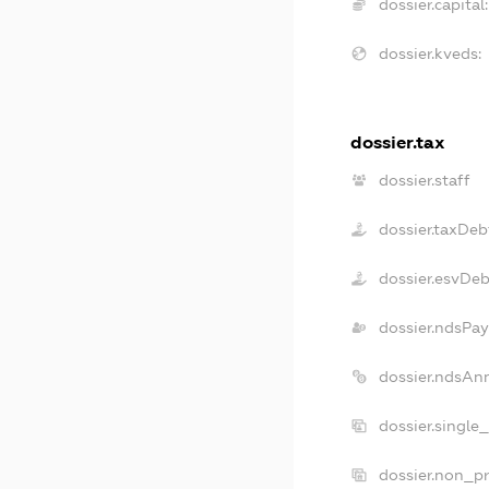
dossier.capital:
dossier.kveds:
dossier.tax
dossier.staff
dossier.taxDeb
dossier.esvDe
dossier.ndsPay
dossier.ndsAn
dossier.single
dossier.non_pr