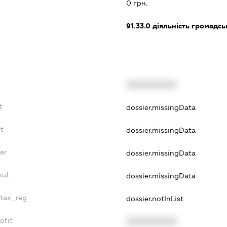
0 грн.
91.33.0
діяльність громадськи
XXXXXXXXXX
t
dossier.missingData
bt
dossier.missingData
er
dossier.missingData
nul
dossier.missingData
_tax_reg
dossier.notInList
ofit
XXXXXXXXXX