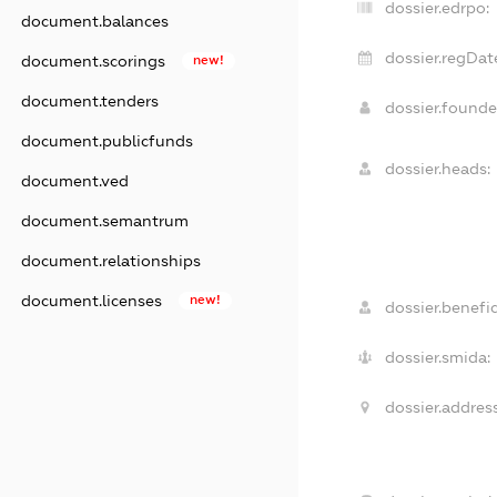
dossier.edrpo:
document.balances
dossier.regDat
document.scorings
new!
document.tenders
dossier.found
document.publicfunds
dossier.heads:
document.ved
document.semantrum
document.relationships
document.licenses
new!
dossier.benefic
dossier.smida:
dossier.address