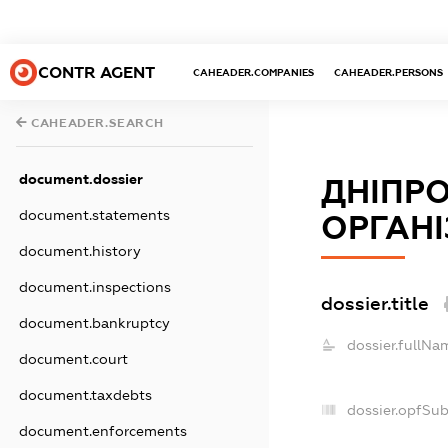
CONTR AGENT
CAHEADER.COMPANIES
CAHEADER.PERSONS
CAHEADER.SEARCH
document.dossier
ДНІПР
document.statements
ОРГАНІ
document.history
document.inspections
dossier.title
document.bankruptcy
dossier.fullNa
document.court
document.taxdebts
dossier.opfSu
document.enforcements