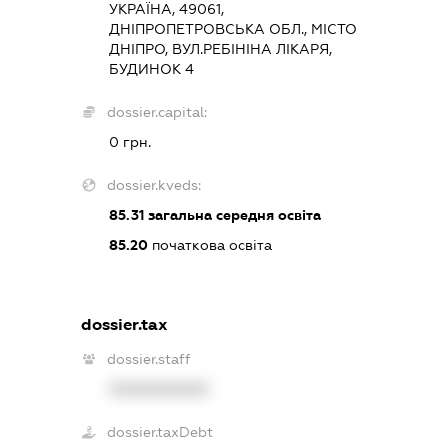
УКРАЇНА, 49061,
ДНІПРОПЕТРОВСЬКА ОБЛ., МІСТО
ДНІПРО, ВУЛ.РЕБІНІНА ЛІКАРЯ,
БУДИНОК 4
dossier.capital:
0 грн.
dossier.kveds:
85.31
загальна середня освіта
85.20
початкова освіта
dossier.tax
dossier.staff
XXXXXXXXXX
dossier.taxDebt