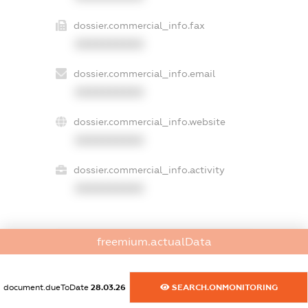
dossier.commercial_info.fax
XXXXXXXXXX
dossier.commercial_info.email
XXXXXXXXXX
dossier.commercial_info.website
XXXXXXXXXX
dossier.commercial_info.activity
XXXXXXXXXX
freemium.actualData
freemium.exampleText_1
freemium.exampleText_2
freemium.anonymousPerSearch2
document.dueToDate
28.03.26
SEARCH.ONMONITORING
FREEMIUM.DETAILS