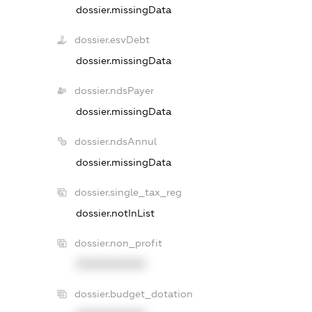
dossier.missingData
dossier.esvDebt
dossier.missingData
dossier.ndsPayer
dossier.missingData
dossier.ndsAnnul
dossier.missingData
dossier.single_tax_reg
dossier.notInList
dossier.non_profit
XXXXXXXXXX
dossier.budget_dotation