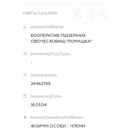
riskFactors.title
0
0
0
dossier.fullName:
КООПЕРАТИВ ПІДЗЕМНИХ
ОВОЧЕСХОВИЩ "РОМАШКА"
dossier.opfSubType:
-
dossier.edrpo:
26462749
dossier.regDate:
16.03.04
dossier.foundersAndBenef:
ФІЗИЧНІ ОСОБИ - ЧЛЕНИ