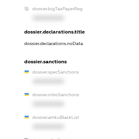
dossier.bigTaxPayerReg
XXXXXXXXXX
dossier.declarations.title
dossier.declarations.noData
dossier.sanctions
dossier.specSanctions
XXXXXXXXXX
dossier.rnboSanctions
XXXXXXXXXX
dossier.amkuBlackList
XXXXXXXXXX