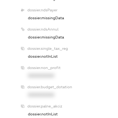
dossier.ndsPayer
dossier.missingData
dossier.ndsAnnul
dossier.missingData
dossier.single_tax_reg
dossier.notInList
dossier.non_profit
XXXXXXXXXX
dossier.budget_dotation
XXXXXXXXXX
dossier.palne_akciz
dossier.notInList