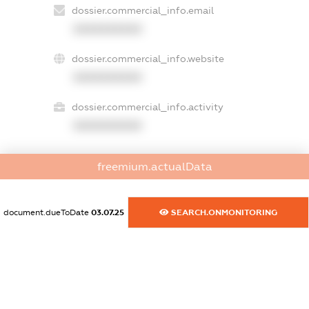
dossier.commercial_info.email
XXXXXXXXXX
dossier.commercial_info.website
XXXXXXXXXX
dossier.commercial_info.activity
XXXXXXXXXX
freemium.actualData
freemium.exampleText_1
freemium.exampleText_2
freemium.anonymousPerSearch2
document.dueToDate
03.07.25
SEARCH.ONMONITORING
FREEMIUM.DETAILS
FREEMIUM.REGISTER