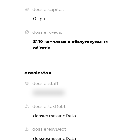
dossier.capital:
0 грн.
dossier.kveds:
81.10
комплексне обслуговування
об'єктів
dossier.tax
dossier.staff
XXXXXXXXXX
dossier.taxDebt
dossier.missingData
dossier.esvDebt
dossier.missingData