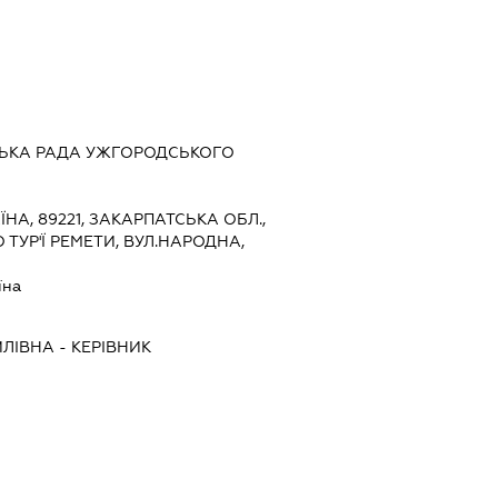
ЬСЬКА РАДА УЖГОРОДСЬКОГО
ЇНА, 89221, ЗАКАРПАТСЬКА ОБЛ.,
ТУР'Ї РЕМЕТИ, ВУЛ.НАРОДНА,
їна
ЙЛІВНА
-
КЕРІВНИК