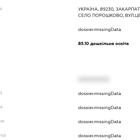
s:
УКРАЇНА, 89230, ЗАКАРПА
СЕЛО ПОРОШКОВО, ВУЛ.ЦЕ
:
dossier.missingData
85.10
дошкільна освіта
XXXXXXXXXX
t
dossier.missingData
bt
dossier.missingData
yer
dossier.missingData
nul
dossier.missingData