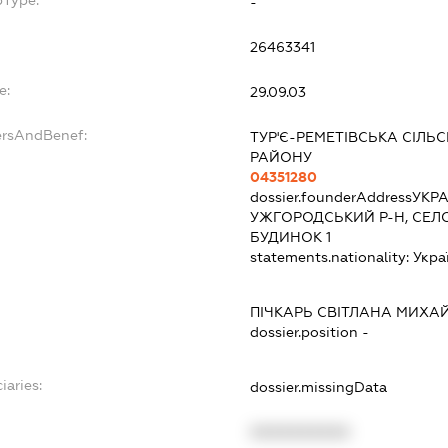
-
26463341
e:
29.09.03
ersAndBenef:
ТУР'Є-РЕМЕТІВСЬКА СІЛ
РАЙОНУ
04351280
dossier.founderAddress
УКРА
УЖГОРОДСЬКИЙ Р-Н, СЕЛО 
БУДИНОК 1
statements.nationality:
Укра
ПІЧКАРЬ СВІТЛАНА МИХА
dossier.position -
iaries:
dossier.missingData
XXXXXXXXXX