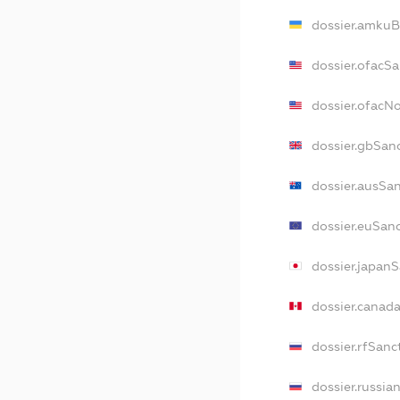
dossier.amkuB
dossier.ofacS
dossier.ofacN
dossier.gbSan
dossier.ausSa
dossier.euSan
dossier.japan
dossier.canad
dossier.rfSanc
dossier.russia