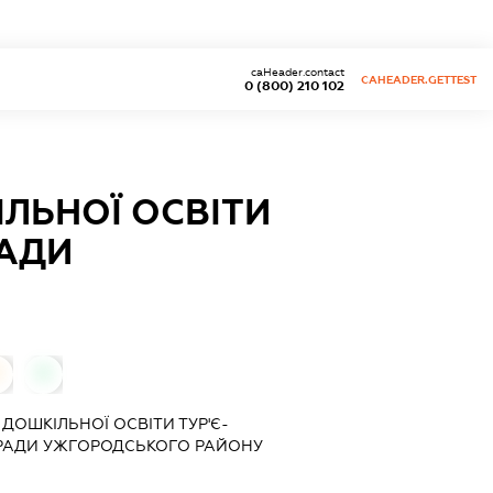
caHeader.contact
CAHEADER.GETTEST
0 (800) 210 102
ЛЬНОЇ ОСВІТИ
РАДИ
0
ДОШКІЛЬНОЇ ОСВІТИ ТУР'Є-
Ї РАДИ УЖГОРОДСЬКОГО РАЙОНУ