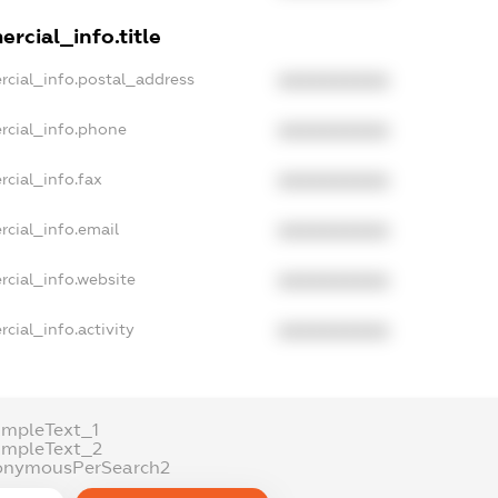
rcial_info.title
rcial_info.postal_address
XXXXXXXXXX
rcial_info.phone
XXXXXXXXXX
cial_info.fax
XXXXXXXXXX
rcial_info.email
XXXXXXXXXX
rcial_info.website
XXXXXXXXXX
cial_info.activity
XXXXXXXXXX
ampleText_1
ampleText_2
onymousPerSearch2