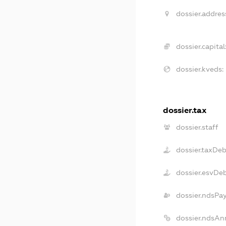
dossier.addres
dossier.capital
dossier.kveds:
dossier.tax
dossier.staff
dossier.taxDeb
dossier.esvDe
dossier.ndsPa
dossier.ndsAn