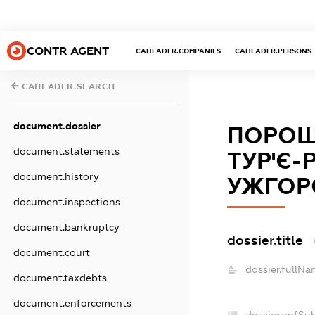
CONTR AGENT
CAHEADER.COMPANIES
CAHEADER.PERSONS
CAHEADER.SEARCH
document.dossier
ПОРОШ
document.statements
ТУР'Є-
document.history
УЖГОР
document.inspections
document.bankruptcy
dossier.title
document.court
dossier.fullNa
document.taxdebts
document.enforcements
dossier.opfSu