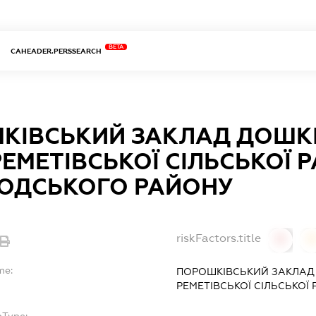
BETA
CAHEADER.PERSSEARCH
КІВСЬКИЙ ЗАКЛАД ДОШКІ
РЕМЕТІВСЬКОЇ СІЛЬСЬКОЇ 
ОДСЬКОГО РАЙОНУ
riskFactors.title
0
0
me:
ПОРОШКІВСЬКИЙ ЗАКЛАД 
РЕМЕТІВСЬКОЇ СІЛЬСЬКО
bType: