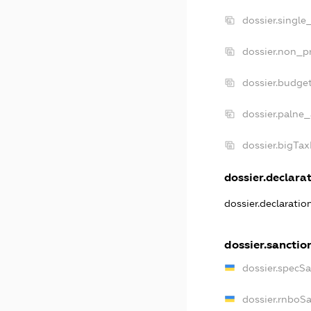
dossier.single
dossier.non_pr
dossier.budge
dossier.palne_
dossier.bigTa
dossier.declarat
dossier.declarati
dossier.sanctio
dossier.specS
dossier.rnboS