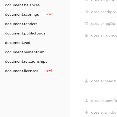
document.balances
dossier.edrpo:
document.scorings
new!
dossier.regDat
document.tenders
document.publicfunds
dossier.found
document.ved
document.semantrum
document.relationships
document.licenses
new!
dossier.heads:
dossier.benefic
dossier.smida: