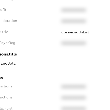
ofit
XXXXXXXXXX
t_dotation
XXXXXXXXXX
akciz
dossier.notInList
xPayerReg
XXXXXXXXXX
ions.title
ons.noData
ns
anctions
XXXXXXXXXX
anctions
XXXXXXXXXX
lackList
XXXXXXXXXX