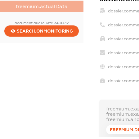
freemium.actualData
dossier.comme
document.dueToDate
24.03.17
dossier.comme
SEARCH.ONMONITORING
dossier.commer
dossier.commer
dossier.comme
dossier.commer
freemium.ex
freemium.ex
freemium.an
FREEMIUM.D