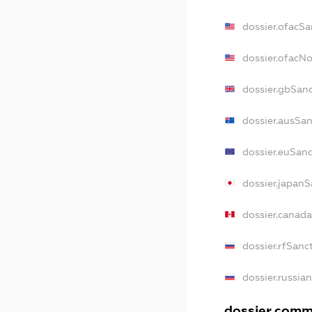
dossier.ofacSa
dossier.ofacN
dossier.gbSan
dossier.ausSa
dossier.euSan
dossier.japan
dossier.canad
dossier.rfSanc
dossier.russia
dossier.comme