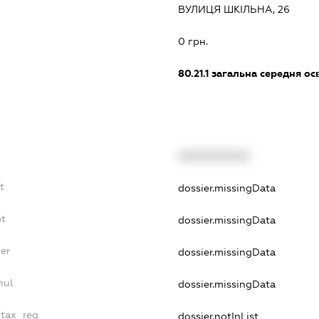
ВУЛИЦЯ ШКІЛЬНА, 26
:
0 грн.
80.21.1
загальна середня осв
XXXXXXXXXX
t
dossier.missingData
bt
dossier.missingData
yer
dossier.missingData
nul
dossier.missingData
_tax_reg
dossier.notInList