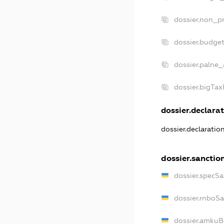
dossier.non_pr
dossier.budge
dossier.palne_
dossier.bigTa
dossier.declarat
dossier.declarati
dossier.sanctio
dossier.specS
dossier.rnboS
dossier.amkuB