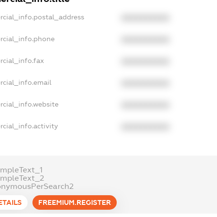
rcial_info.postal_address
XXXXXXXXXX
rcial_info.phone
XXXXXXXXXX
cial_info.fax
XXXXXXXXXX
cial_info.email
XXXXXXXXXX
rcial_info.website
XXXXXXXXXX
cial_info.activity
XXXXXXXXXX
ampleText_1
ampleText_2
onymousPerSearch2
ETAILS
FREEMIUM.REGISTER