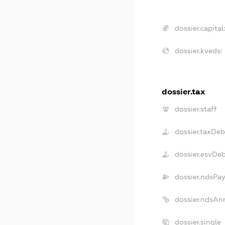
dossier.capital
dossier.kveds:
dossier.tax
dossier.staff
dossier.taxDeb
dossier.esvDe
dossier.ndsPa
dossier.ndsAn
dossier.single