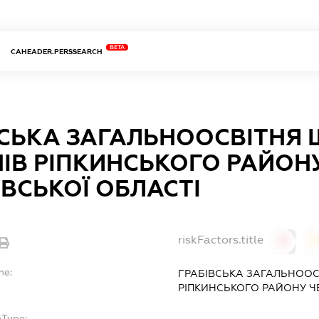
BETA
CAHEADER.PERSSEARCH
СЬКА ЗАГАЛЬНООСВІТНЯ Ш
ІВ РІПКИНСЬКОГО РАЙОН
ІВСЬКОЇ ОБЛАСТІ
riskFactors.title
0
0
me:
ГРАБІВСЬКА ЗАГАЛЬНООСВ
РІПКИНСЬКОГО РАЙОНУ ЧЕ
bType: