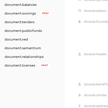
document.balances
dossier.edrpo:
document.scorings
new!
dossier.found
document.tenders
document.publicfunds
document.ved
document.semantrum
dossier.heads:
document.relationships
document.licenses
new!
dossier.benefic
dossier.smida:
dossier.addres