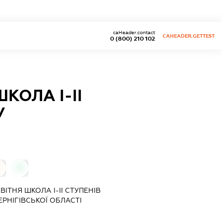
caHeader.contact
CAHEADER.GETTEST
0 (800) 210 102
КОЛА І-ІІ
У
0
ІТНЯ ШКОЛА І-ІІ СТУПЕНІВ
РНІГІВСЬКОЇ ОБЛАСТІ