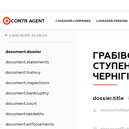
CONTR AGENT
CAHEADER.COMPANIES
CAHEADER.PERSONS
CAHEADER.SEARCH
document.dossier
ГРАБІВ
document.statements
СТУПЕН
document.history
ЧЕРНІГ
document.inspections
document.bankruptcy
dossier.title
document.court
dossier.fullNa
document.taxdebts
document.enforcements
dossier.opfSu