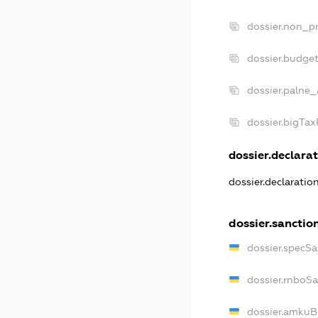
dossier.non_pr
dossier.budge
dossier.palne_
dossier.bigTa
dossier.declarat
dossier.declarati
dossier.sanctio
dossier.specS
dossier.rnboS
dossier.amkuB