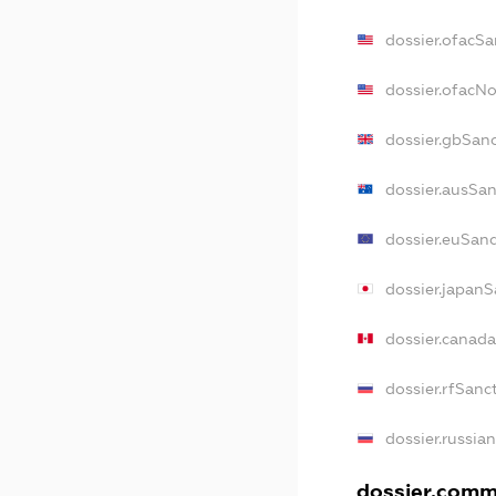
dossier.ofacSa
dossier.ofacN
dossier.gbSan
dossier.ausSa
dossier.euSan
dossier.japan
dossier.canad
dossier.rfSanc
dossier.russia
dossier.comme