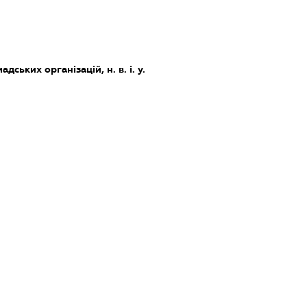
дських організацій, н. в. і. у.