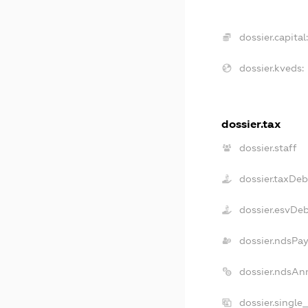
dossier.capital
dossier.kveds:
dossier.tax
dossier.staff
dossier.taxDeb
dossier.esvDe
dossier.ndsPa
dossier.ndsAn
dossier.single