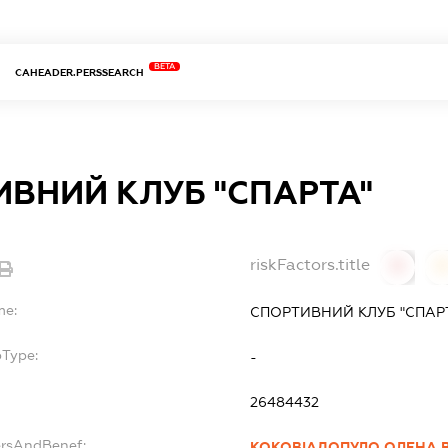
BETA
CAHEADER.PERSSEARCH
ВНИЙ КЛУБ "СПАРТА"
riskFactors.title
0
0
me:
СПОРТИВНИЙ КЛУБ "СПАР
bType:
-
26484432
ersAndBenef:
КОКОВІАДОПУЛО ОЛЕНА В