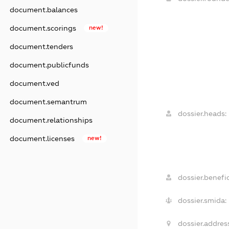
document.balances
document.scorings
new!
document.tenders
document.publicfunds
document.ved
document.semantrum
dossier.heads:
document.relationships
document.licenses
new!
dossier.benefic
dossier.smida:
dossier.addres