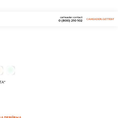
caHeader.contact
CAHEADER.GETTEST
0 (800) 210 102
0
ТА"
АЛЕРІЇВНА