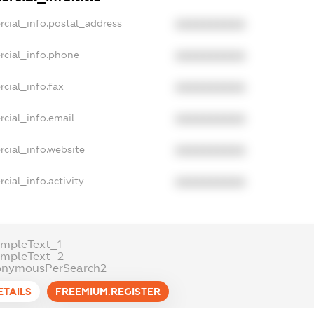
rcial_info.postal_address
XXXXXXXXXX
rcial_info.phone
XXXXXXXXXX
cial_info.fax
XXXXXXXXXX
cial_info.email
XXXXXXXXXX
rcial_info.website
XXXXXXXXXX
cial_info.activity
XXXXXXXXXX
ampleText_1
ampleText_2
onymousPerSearch2
ETAILS
FREEMIUM.REGISTER