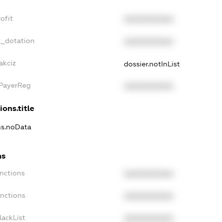
ofit
XXXXXXXXXX
t_dotation
XXXXXXXXXX
akciz
dossier.notInList
xPayerReg
XXXXXXXXXX
ions.title
ons.noData
ns
anctions
XXXXXXXXXX
anctions
XXXXXXXXXX
lackList
XXXXXXXXXX