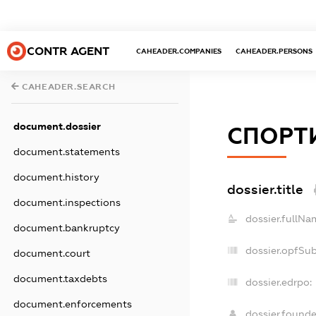
CONTR AGENT
CAHEADER.COMPANIES
CAHEADER.PERSONS
CAHEADER.SEARCH
document.dossier
СПОРТИ
document.statements
document.history
dossier.title
document.inspections
dossier.fullNa
document.bankruptcy
dossier.opfSu
document.court
document.taxdebts
dossier.edrpo:
document.enforcements
dossier.found