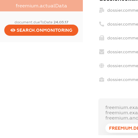
freemium.actualData
dossier.comme
document.dueToDate
24.03.17
dossier.comme
SEARCH.ONMONITORING
dossier.commer
dossier.commer
dossier.comme
dossier.commer
freemium.ex
freemium.ex
freemium.an
FREEMIUM.D