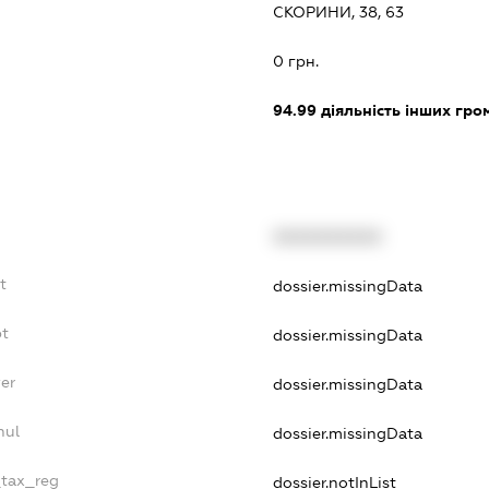
СКОРИНИ, 38, 63
:
0 грн.
94.99
діяльність інших грома
XXXXXXXXXX
t
dossier.missingData
bt
dossier.missingData
yer
dossier.missingData
nul
dossier.missingData
_tax_reg
dossier.notInList