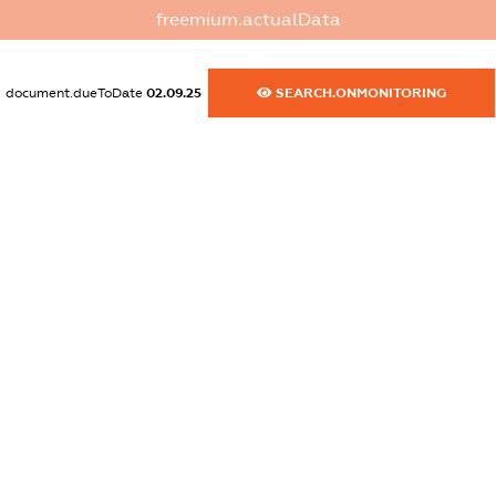
freemium.actualData
dossier.canadaSanctions
XXXXXXXXXX
document.dueToDate
02.09.25
SEARCH.ONMONITORING
dossier.rfSanctions
XXXXXXXXXX
dossier.russian_reg_title
XXXXXXXXXX
dossier.commercial_info.title
dossier.commercial_info.postal_address
XXXXXXXXXX
dossier.commercial_info.phone
XXXXXXXXXX
dossier.commercial_info.fax