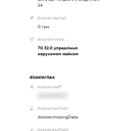
24
dossier.capital:
0 грн.
dossier.kveds:
70.32.0
управління
нерухомим майном
dossier.tax
dossier.staff
XXXXXXXXXX
dossier.taxDebt
dossier.missingData
dossier.esvDebt