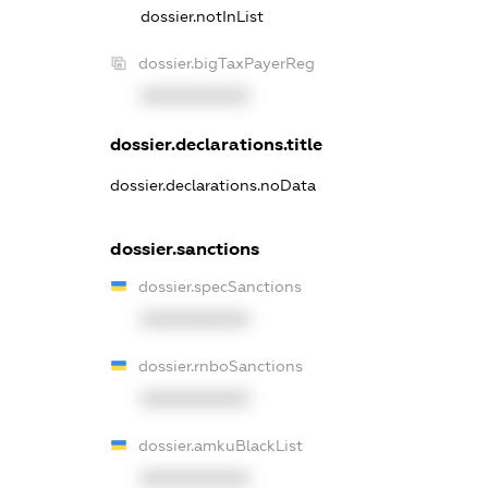
dossier.notInList
dossier.bigTaxPayerReg
XXXXXXXXXX
dossier.declarations.title
dossier.declarations.noData
dossier.sanctions
dossier.specSanctions
XXXXXXXXXX
dossier.rnboSanctions
XXXXXXXXXX
dossier.amkuBlackList
XXXXXXXXXX