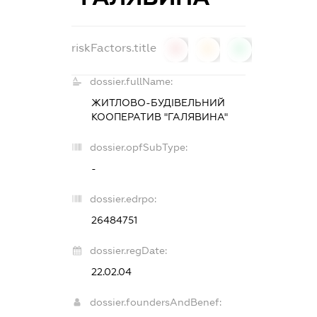
riskFactors.title
0
0
0
dossier.fullName:
ЖИТЛОВО-БУДІВЕЛЬНИЙ
КООПЕРАТИВ "ГАЛЯВИНА"
dossier.opfSubType:
-
dossier.edrpo:
26484751
dossier.regDate:
22.02.04
dossier.foundersAndBenef: