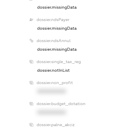
dossier.missingData
dossier.ndsPayer
dossier.missingData
dossier.ndsAnnul
dossier.missingData
dossier.single_tax_reg
dossier.notInList
dossier.non_profit
XXXXXXXXXX
dossier.budget_dotation
XXXXXXXXXX
dossier.palne_akciz