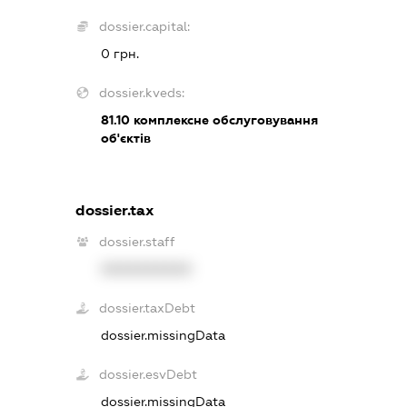
dossier.capital:
0 грн.
dossier.kveds:
81.10
комплексне обслуговування
об'єктів
dossier.tax
dossier.staff
XXXXXXXXXX
dossier.taxDebt
dossier.missingData
dossier.esvDebt
dossier.missingData