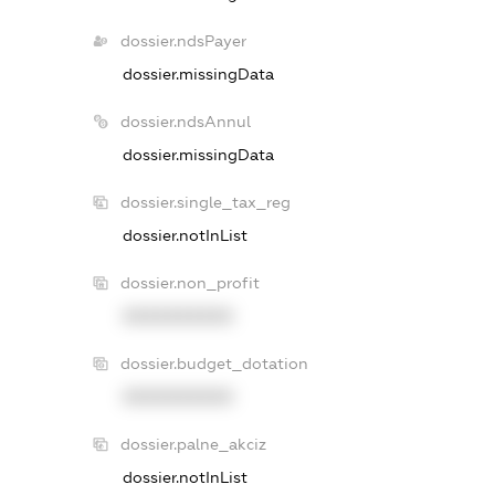
dossier.ndsPayer
dossier.missingData
dossier.ndsAnnul
dossier.missingData
dossier.single_tax_reg
dossier.notInList
dossier.non_profit
XXXXXXXXXX
dossier.budget_dotation
XXXXXXXXXX
dossier.palne_akciz
dossier.notInList