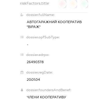
riskFactors.title
0
0
0
dossier.fullName:
АВТОГАРАЖНИЙ КООПЕРАТИВ
"ВІРАЖ"
dossier.opfSubType:
-
dossier.edrpo:
26490378
dossier.regDate:
20.01.04
dossier.foundersAndBenef:
ЧЛЕНИ КООПЕРАТИВУ