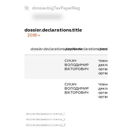
dossier.bigTaxPayerReg
XXXXXXXXXX
dossier.declarations.title
2018
dossier.declarations.pepName
dossier.declarations.personName
dossier.declaration
СУКАЧ
Членство суб’єкта
ВОЛОДИМИР
декларування в
ВІКТОРОВИЧ
організаціях та їх
органах
СУКАЧ
Членство суб’єкта
ВОЛОДИМИР
декларування в
ВІКТОРОВИЧ
організаціях та їх
органах
dossier.declarations.license_1
dossier.declarations.license_2
dossier.declarations.license_3