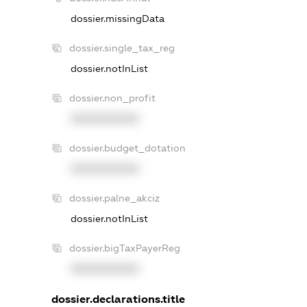
dossier.missingData
dossier.single_tax_reg
dossier.notInList
dossier.non_profit
XXXXXXXXXX
dossier.budget_dotation
XXXXXXXXXX
dossier.palne_akciz
dossier.notInList
dossier.bigTaxPayerReg
XXXXXXXXXX
dossier.declarations.title