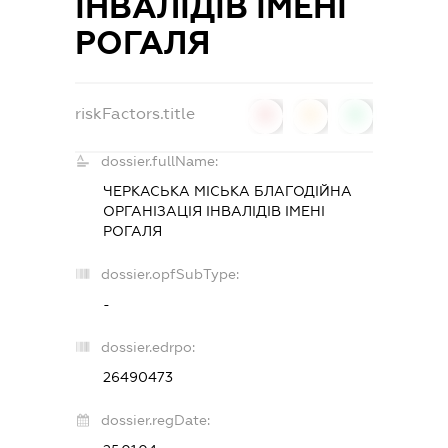
ІНВАЛІДІВ ІМЕНІ
РОГАЛЯ
riskFactors.title
0
0
0
dossier.fullName:
ЧЕРКАСЬКА МІСЬКА БЛАГОДІЙНА
ОРГАНІЗАЦІЯ ІНВАЛІДІВ ІМЕНІ
РОГАЛЯ
dossier.opfSubType:
-
dossier.edrpo:
26490473
dossier.regDate: