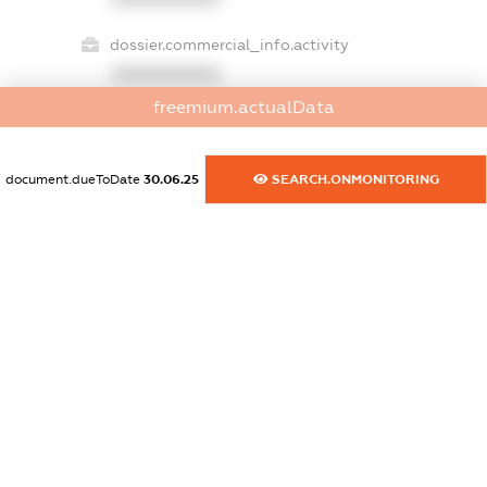
dossier.commercial_info.activity
XXXXXXXXXX
freemium.actualData
freemium.exampleText_1
document.dueToDate
30.06.25
SEARCH.ONMONITORING
freemium.exampleText_2
freemium.anonymousPerSearch2
FREEMIUM.DETAILS
FREEMIUM.REGISTER