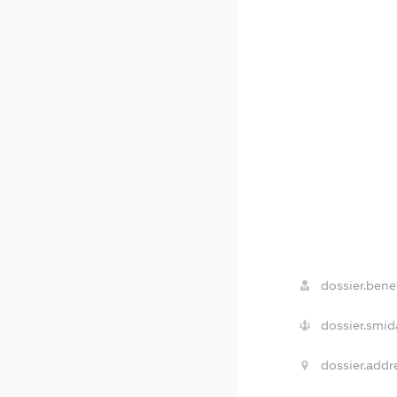
dossier.benef
dossier.smid
dossier.addr