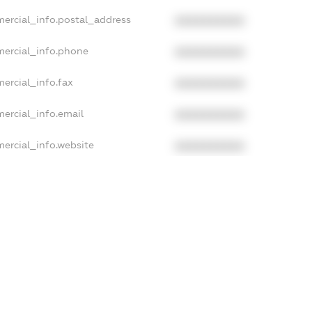
mercial_info.postal_address
XXXXXXXXXX
mercial_info.phone
XXXXXXXXXX
ercial_info.fax
XXXXXXXXXX
ercial_info.email
XXXXXXXXXX
ercial_info.website
XXXXXXXXXX
ercial_info.activity
XXXXXXXXXX
xampleText_1
xampleText_2
anonymousPerSearch2
DETAILS
FREEMIUM.REGISTER