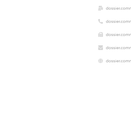
dossier.com
dossier.com
dossier.comm
dossier.comm
dossier.comm
dossier.comm
freemium.e
freemium.e
freemium.
FREEMIUM.