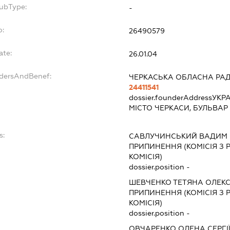
SubType:
-
o:
26490579
ate:
26.01.04
ndersAndBenef:
ЧЕРКАСЬКА ОБЛАСНА РА
24411541
dossier.founderAddress
УКРА
МІСТО ЧЕРКАСИ, БУЛЬВАР
s:
САВЛУЧИНСЬКИЙ ВАДИМ 
ПРИПИНЕННЯ (КОМІСІЯ З Р
КОМІСІЯ)
dossier.position -
ШЕВЧЕНКО ТЕТЯНА ОЛЕК
ПРИПИНЕННЯ (КОМІСІЯ З Р
КОМІСІЯ)
dossier.position -
ОВЧАРЕНКО ОЛЕНА СЕРГІ