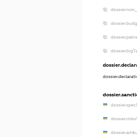
dossier.non_
dossier.bud
dossier.paln
dossier.big
dossier.declar
dossier.declarat
dossier.sanct
dossier.spec
dossier.rnb
dossier.amk