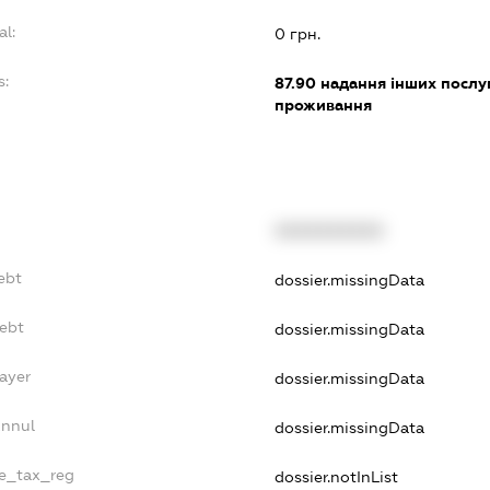
al:
0 грн.
s:
87.90
надання інших послуг
проживання
XXXXXXXXXX
ebt
dossier.missingData
Debt
dossier.missingData
ayer
dossier.missingData
Annul
dossier.missingData
le_tax_reg
dossier.notInList