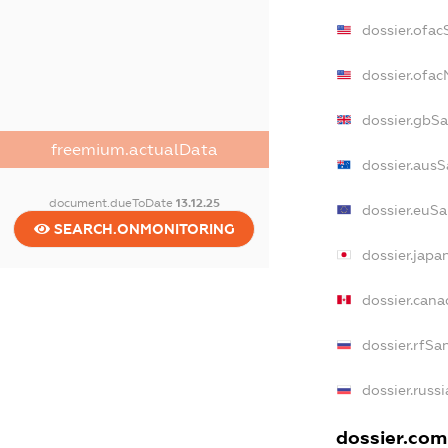
dossier.ofac
dossier.ofa
dossier.gbS
freemium.actualData
dossier.ausS
document.dueToDate
13.12.25
dossier.euSa
SEARCH.ONMONITORING
dossier.japa
dossier.can
dossier.rfSa
dossier.russ
dossier.comm