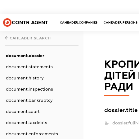
CONTR AGENT
CAHEADER.COMPANIES
CAHEADER.PERSONS
CAHEADER.SEARCH
document.dossier
КРОПИ
document.statements
ДІТЕЙ
document.history
РАДИ
document.inspections
document.bankruptcy
dossier.title
document.court
document.taxdebts
dossier.full
document.enforcements