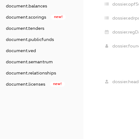
dossier.opf
document.balances
document.scorings
new!
dossier.edrp
document.tenders
dossier.regD
document.publicfunds
dossier.fou
document.ved
document.semantrum
document.relationships
dossier.head
document.licenses
new!