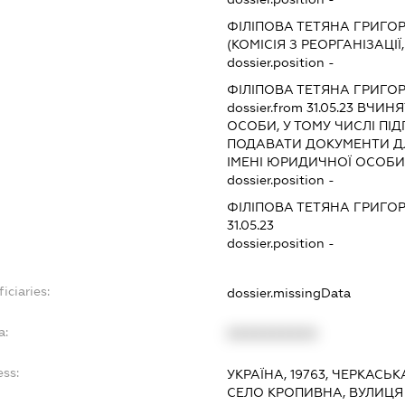
ФІЛІПОВА ТЕТЯНА ГРИГО
(КОМІСІЯ З РЕОРГАНІЗАЦІЇ
dossier.position -
ФІЛІПОВА ТЕТЯНА ГРИГО
dossier.from 31.05.23
ВЧИНЯТ
ОСОБИ, У ТОМУ ЧИСЛІ П
ПОДАВАТИ ДОКУМЕНТИ ДЛ
ІМЕНІ ЮРИДИЧНОЇ ОСОБИ
dossier.position -
ФІЛІПОВА ТЕТЯНА ГРИГО
31.05.23
dossier.position -
iciaries:
dossier.missingData
a:
XXXXXXXXXX
ess:
УКРАЇНА, 19763, ЧЕРКАСЬК
СЕЛО КРОПИВНА, ВУЛИЦЯ