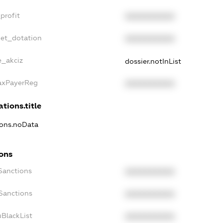
profit
XXXXXXXXXX
get_dotation
XXXXXXXXXX
e_akciz
dossier.notInList
TaxPayerReg
XXXXXXXXXX
ations.title
ions.noData
ions
Sanctions
XXXXXXXXXX
oSanctions
XXXXXXXXXX
uBlackList
XXXXXXXXXX