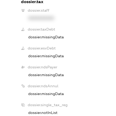
dossier.tax
dossier.staff
XXXXXXXXXX
dossier.taxDebt
dossier.missingData
dossier.esvDebt
dossier.missingData
dossier.ndsPayer
dossier.missingData
dossier.ndsAnnul
dossier.missingData
dossier.single_tax_reg
dossier.notInList