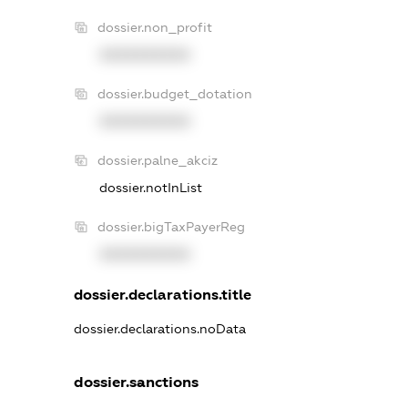
dossier.non_profit
XXXXXXXXXX
dossier.budget_dotation
XXXXXXXXXX
dossier.palne_akciz
dossier.notInList
dossier.bigTaxPayerReg
XXXXXXXXXX
dossier.declarations.title
dossier.declarations.noData
dossier.sanctions