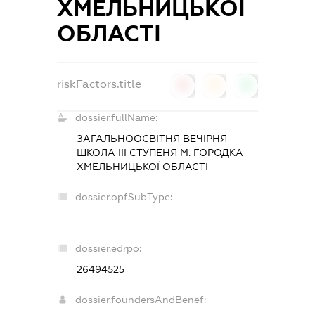
ХМЕЛЬНИЦЬКОЇ
ОБЛАСТІ
riskFactors.title
0
0
0
dossier.fullName:
ЗАГАЛЬНООСВІТНЯ ВЕЧІРНЯ
ШКОЛА III СТУПЕНЯ М. ГОРОДКА
ХМЕЛЬНИЦЬКОЇ ОБЛАСТІ
dossier.opfSubType:
-
dossier.edrpo:
26494525
dossier.foundersAndBenef: