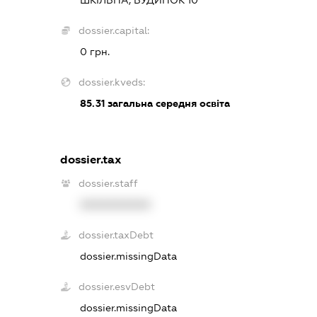
dossier.capital:
0 грн.
dossier.kveds:
85.31
загальна середня освіта
dossier.tax
dossier.staff
XXXXXXXXXX
dossier.taxDebt
dossier.missingData
dossier.esvDebt
dossier.missingData