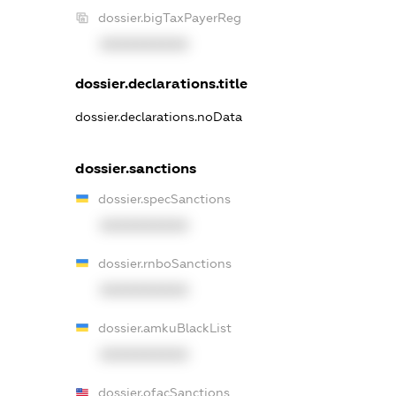
dossier.bigTaxPayerReg
XXXXXXXXXX
dossier.declarations.title
dossier.declarations.noData
dossier.sanctions
dossier.specSanctions
XXXXXXXXXX
dossier.rnboSanctions
XXXXXXXXXX
dossier.amkuBlackList
XXXXXXXXXX
dossier.ofacSanctions