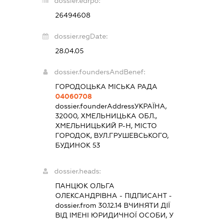
dossier.edrpo:
26494608
dossier.regDate:
28.04.05
dossier.foundersAndBenef:
ГОРОДОЦЬКА МІСЬКА РАДА
04060708
dossier.founderAddress
УКРАЇНА,
32000, ХМЕЛЬНИЦЬКА ОБЛ.,
ХМЕЛЬНИЦЬКИЙ Р-Н, МІСТО
ГОРОДОК, ВУЛ.ГРУШЕВСЬКОГО,
БУДИНОК 53
dossier.heads:
ПАНЦЮК ОЛЬГА
ОЛЕКСАНДРІВНА
-
ПІДПИСАНТ
-
dossier.from 30.12.14
ВЧИНЯТИ ДІЇ
ВІД ІМЕНІ ЮРИДИЧНОЇ ОСОБИ, У