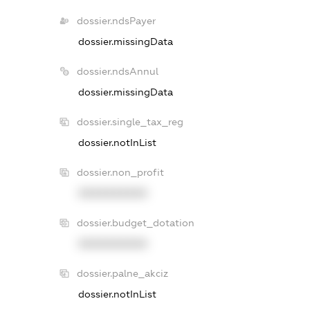
dossier.ndsPayer
dossier.missingData
dossier.ndsAnnul
dossier.missingData
dossier.single_tax_reg
dossier.notInList
dossier.non_profit
XXXXXXXXXX
dossier.budget_dotation
XXXXXXXXXX
dossier.palne_akciz
dossier.notInList