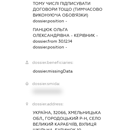
ТОМУ ЧИСЛІ ПІДПИСУВАТИ
ДОГОВОРИ ТОЩО (ТИМЧАСОВО
ВИКОНУЮЧА ОБОВ'ЯЗКИ)
dossier.position -
ПАНЦЮК ОЛЬГА
ОЛЕКСАНДРІВНА
-
КЕРІВНИК
-
dossier.from 30.12.14
dossier.position -
dossier.beneficiaries:
dossier.missingData
dossier.smida:
XXXXXXXXXX
dossier.address:
УКРАЇНА, 32066, ХМЕЛЬНИЦЬКА
ОБЛ., ГОРОДОЦЬКИЙ Р-Н, СЕЛО
ВЕЛИКИЙ КАРАБЧІЇВ, ВУЛИЦЯ
ШКІЛЬНА, БУДИНОК 10