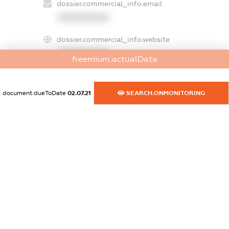
dossier.commercial_info.email
XXXXXXXXXX
dossier.commercial_info.website
XXXXXXXXXX
freemium.actualData
dossier.commercial_info.activity
XXXXXXXXXX
document.dueToDate
02.07.21
SEARCH.ONMONITORING
freemium.exampleText_1
freemium.exampleText_2
freemium.anonymousPerSearch2
FREEMIUM.DETAILS
FREEMIUM.REGISTER