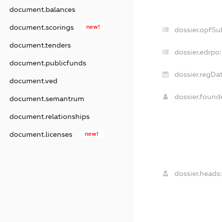
document.balances
document.scorings
new!
dossier.opfSu
document.tenders
dossier.edrpo:
document.publicfunds
dossier.regDat
document.ved
dossier.foun
document.semantrum
document.relationships
document.licenses
new!
dossier.heads: