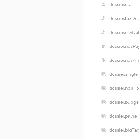
dossier.staff
dossier.taxDe
dossier.esvDe
dossier.ndsPa
dossier.ndsA
dossier.singl
dossier.non_p
dossier.budg
dossier.palne
dossier.bigT