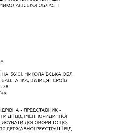
ИКОЛАЇВСЬКОЇ ОБЛАСТІ
ДА
ЇНА, 56101, МИКОЛАЇВСЬКА ОБЛ.,
 БАШТАНКА, ВУЛИЦЯ ГЕРОЇВ
К 38
їна
НДРІВНА
-
ПРЕДСТАВНИК
-
И ДІЇ ВІД ІМЕНІ ЮРИДИЧНОЇ
ДПИСУВАТИ ДОГОВОРИ ТОЩО,
Я ДЕРЖАВНОЇ РЕЄСТРАЦІЇ ВІД