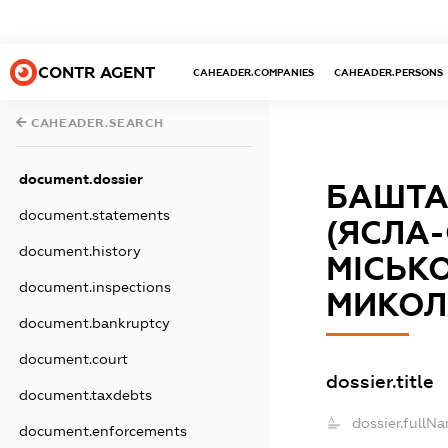
CONTR AGENT
CAHEADER.COMPANIES
CAHEADER.PERSONS
CAHEADER.SEARCH
document.dossier
БАШТА
document.statements
(ЯСЛА
document.history
МІСЬК
document.inspections
МИКОЛ
document.bankruptcy
document.court
dossier.title
document.taxdebts
dossier.fullN
document.enforcements