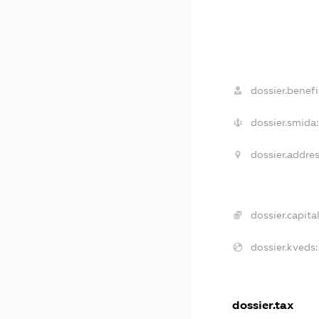
dossier.benefi
dossier.smida:
dossier.addres
dossier.capital
dossier.kveds:
dossier.tax