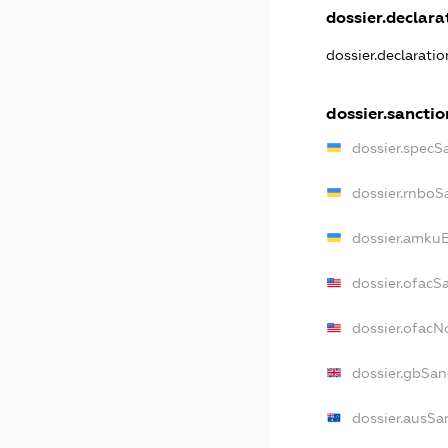
dossier.declarat
dossier.declarati
dossier.sanctio
dossier.specS
dossier.rnboS
dossier.amkuB
dossier.ofacS
dossier.ofac
dossier.gbSan
dossier.ausSa