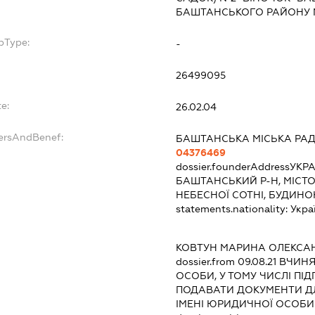
БАШТАНСЬКОГО РАЙОНУ М
bType:
-
26499095
e:
26.02.04
dersAndBenef:
БАШТАНСЬКА МІСЬКА РА
04376469
dossier.founderAddress
УКРА
БАШТАНСЬКИЙ Р-Н, МІСТО
НЕБЕСНОЇ СОТНІ, БУДИНО
statements.nationality:
Укра
КОВТУН МАРИНА ОЛЕКСА
dossier.from 09.08.21
ВЧИНЯТ
ОСОБИ, У ТОМУ ЧИСЛІ ПІ
ПОДАВАТИ ДОКУМЕНТИ ДЛ
ІМЕНІ ЮРИДИЧНОЇ ОСОБИ