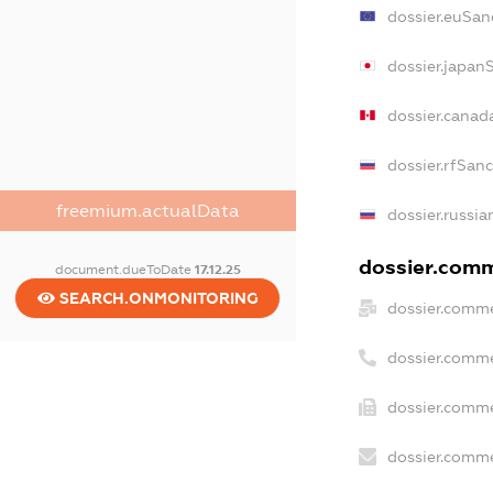
dossier.euSan
dossier.japan
dossier.canad
dossier.rfSan
freemium.actualData
dossier.russia
dossier.comme
document.dueToDate
17.12.25
SEARCH.ONMONITORING
dossier.comme
dossier.comme
dossier.comme
dossier.comme