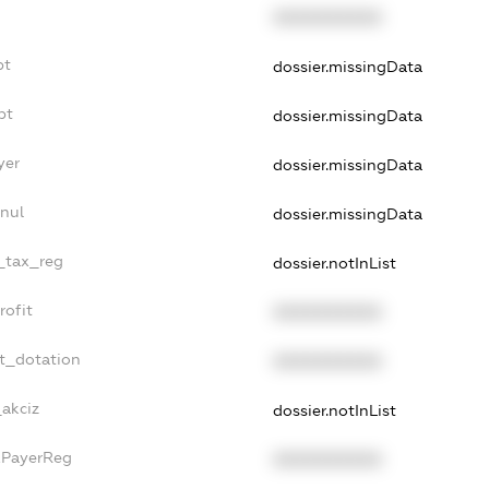
XXXXXXXXXX
bt
dossier.missingData
bt
dossier.missingData
yer
dossier.missingData
nnul
dossier.missingData
e_tax_reg
dossier.notInList
rofit
XXXXXXXXXX
et_dotation
XXXXXXXXXX
_akciz
dossier.notInList
axPayerReg
XXXXXXXXXX