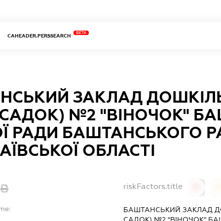
BETA
CAHEADER.PERSSEARCH
НСЬКИЙ ЗАКЛАД ДОШКІЛЬ
-САДОК) №2 "ВІНОЧОК" Б
ОЇ РАДИ БАШТАНСЬКОГО 
АЇВСЬКОЇ ОБЛАСТІ
riskFactors.title
0
ame:
БАШТАНСЬКИЙ ЗАКЛАД ДО
САДОК) №2 "ВІНОЧОК" БА