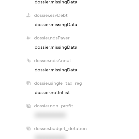
dossier.missingData
dossier.esvDebt
dossier.missingData
dossier.ndsPayer
dossier.missingData
dossier.ndsAnnul
dossier.missingData
dossier.single_tax_reg
dossier.notInList
dossier.non_profit
XXXXXXXXXX
dossier.budget_dotation
XXXXXXXXXX