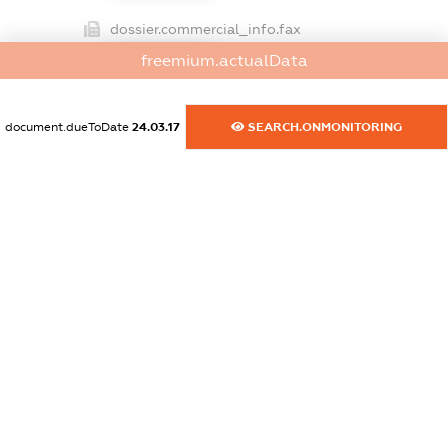
dossier.commercial_info.fax
XXXXXXXXXX
freemium.actualData
dossier.commercial_info.email
XXXXXXXXXX
document.dueToDate
24.03.17
SEARCH.ONMONITORING
dossier.commercial_info.website
XXXXXXXXXX
dossier.commercial_info.activity
XXXXXXXXXX
freemium.exampleText_1
freemium.exampleText_2
freemium.anonymousPerSearch2
FREEMIUM.DETAILS