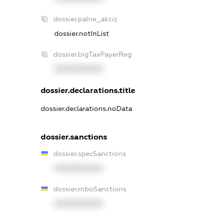
dossier.palne_akciz
dossier.notInList
dossier.bigTaxPayerReg
XXXXXXXXXX
dossier.declarations.title
dossier.declarations.noData
dossier.sanctions
dossier.specSanctions
XXXXXXXXXX
dossier.rnboSanctions
XXXXXXXXXX