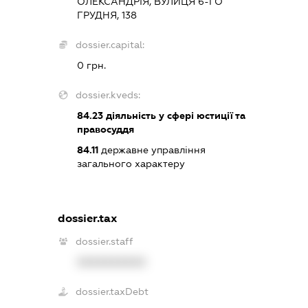
ОЛЕКСАНДРІЯ, ВУЛИЦЯ 6-ГО
ГРУДНЯ, 138
dossier.capital:
0 грн.
dossier.kveds:
84.23
діяльність у сфері юстиції та
правосуддя
84.11
державне управління
загального характеру
dossier.tax
dossier.staff
XXXXXXXXXX
dossier.taxDebt