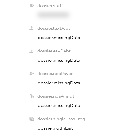
dossier.staff
XXXXXXXXXX
dossier.taxDebt
dossier.missingData
dossier.esvDebt
dossier.missingData
dossier.ndsPayer
dossier.missingData
dossier.ndsAnnul
dossier.missingData
dossier.single_tax_reg
dossier.notInList