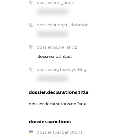
dossier.non_profit
XXXXXXXXXX
dossier.budget_dotation
XXXXXXXXXX
dossier.palne_akciz
dossier.notInList
dossier.bigTaxPayerReg
XXXXXXXXXX
dossier.declarations.title
dossier.declarations.noData
dossier.sanctions
dossier.specSanctions