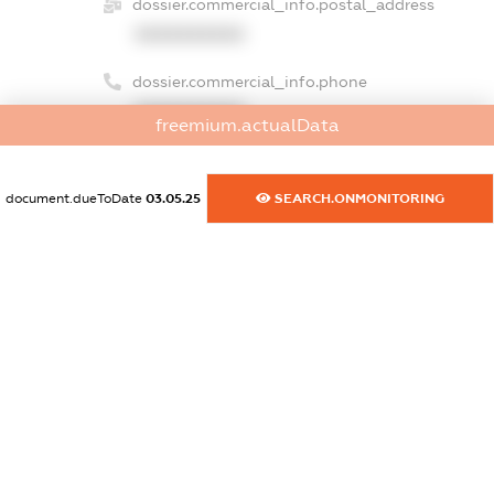
dossier.commercial_info.postal_address
XXXXXXXXXX
dossier.commercial_info.phone
XXXXXXXXXX
freemium.actualData
dossier.commercial_info.fax
XXXXXXXXXX
document.dueToDate
03.05.25
SEARCH.ONMONITORING
dossier.commercial_info.email
XXXXXXXXXX
dossier.commercial_info.website
XXXXXXXXXX
dossier.commercial_info.activity
XXXXXXXXXX