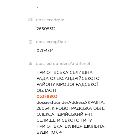
-
dossier.edrpo:
26505312
dossier.regDate:
07.04.04
dossier.foundersAndBenef:
ПРИЮТІВСЬКА СЕЛИЩНА
РАДА ОЛЕКСАНДРІЙСЬКОГО
РАЙОНУ КІРОВОГРАДСЬКОЇ
ОБЛАСТІ
05378803
dossier.founderAddress
УКРАЇНА,
28034, КІРОВОГРАДСЬКА ОБЛ.,
ОЛЕКСАНДРІЙСЬКИЙ Р-Н,
СЕЛИЩЕ МІСЬКОГО ТИПУ
ПРИЮТІВКА, ВУЛИЦЯ ШКІЛЬНА,
БУДИНОК 4