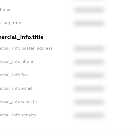
tions
XXXXXXXXXX
n_reg_title
XXXXXXXXXX
rcial_info.title
rcial_info.postal_address
XXXXXXXXXX
rcial_info.phone
XXXXXXXXXX
rcial_info.fax
XXXXXXXXXX
rcial_info.email
XXXXXXXXXX
rcial_info.website
XXXXXXXXXX
cial_info.activity
XXXXXXXXXX