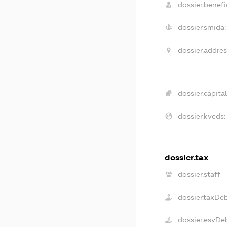
dossier.benefic
dossier.smida:
dossier.addres
dossier.capital
dossier.kveds:
dossier.tax
dossier.staff
dossier.taxDe
dossier.esvDe