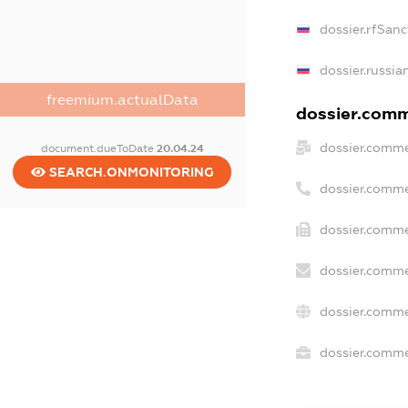
dossier.rfSanc
dossier.russia
freemium.actualData
dossier.comme
dossier.comme
document.dueToDate
20.04.24
SEARCH.ONMONITORING
dossier.comme
dossier.comme
dossier.comme
dossier.comme
dossier.commer