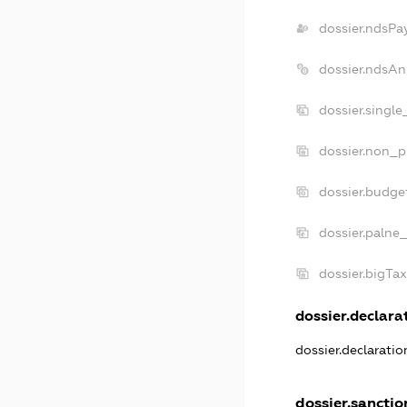
dossier.ndsPa
dossier.ndsAn
dossier.singl
dossier.non_p
dossier.budge
dossier.palne_
dossier.bigTa
dossier.declarat
dossier.declarati
dossier.sanctio