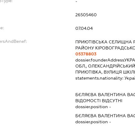
bType:
-
26505460
e:
07.04.04
ersAndBenef:
ПРИЮТІВСЬКА СЕЛИЩНА 
РАЙОНУ КІРОВОГРАДСЬКО
05378803
dossier.founderAddress
УКРА
ОБЛ., ОЛЕКСАНДРІЙСЬКИЙ
ПРИЮТІВКА, ВУЛИЦЯ ШКІЛ
statements.nationality:
Укра
БЄЛЯЄВА ВАЛЕНТИНА ВА
ВІДОМОСТІ ВІДСУТНІ
dossier.position -
БЄЛЯЄВА ВАЛЕНТИНА ВА
dossier.position -