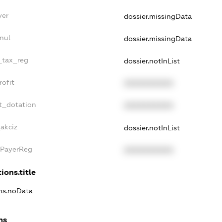
yer
dossier.missingData
nul
dossier.missingData
e_tax_reg
dossier.notInList
rofit
XXXXXXXXXX
t_dotation
XXXXXXXXXX
akciz
dossier.notInList
xPayerReg
XXXXXXXXXX
ions.title
ons.noData
ns