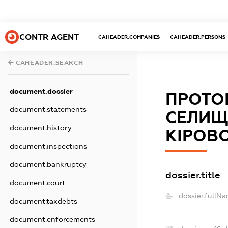
CONTR AGENT
CAHEADER.COMPANIES
CAHEADER.PERSONS
CAHEADER.SEARCH
document.dossier
ПРОТО
document.statements
СЕЛИЩ
document.history
КІРОВ
document.inspections
document.bankruptcy
dossier.title
document.court
dossier.fullNa
document.taxdebts
document.enforcements