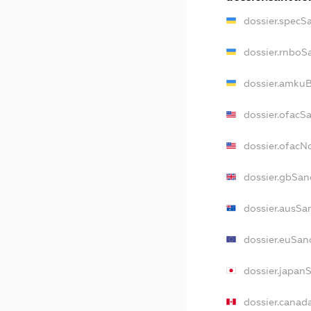
dossier.specS
dossier.rnboS
dossier.amkuB
dossier.ofacS
dossier.ofac
dossier.gbSan
dossier.ausSa
dossier.euSan
dossier.japan
dossier.canad