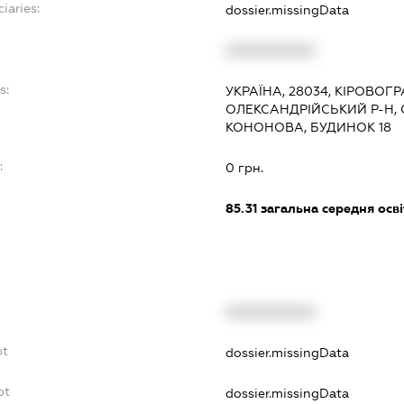
iaries:
dossier.missingData
XXXXXXXXXX
s:
УКРАЇНА, 28034, КІРОВОГ
ОЛЕКСАНДРІЙСЬКИЙ Р-Н, 
КОНОНОВА, БУДИНОК 18
:
0 грн.
85.31
загальна середня осві
XXXXXXXXXX
bt
dossier.missingData
bt
dossier.missingData