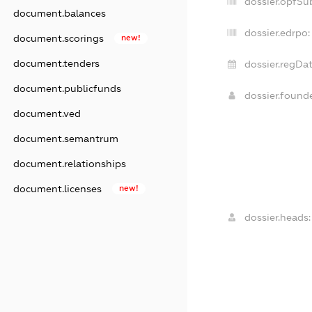
dossier.opfSu
document.balances
dossier.edrpo:
document.scorings
new!
document.tenders
dossier.regDat
document.publicfunds
dossier.found
document.ved
document.semantrum
document.relationships
document.licenses
new!
dossier.heads: