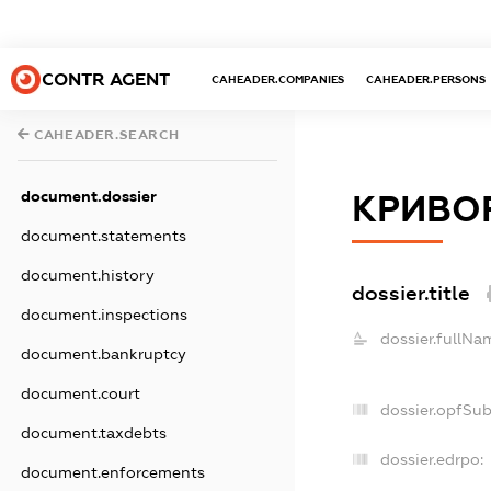
CONTR AGENT
CAHEADER.COMPANIES
CAHEADER.PERSONS
CAHEADER.SEARCH
document.dossier
КРИВОР
document.statements
document.history
dossier.title
document.inspections
dossier.fullNa
document.bankruptcy
document.court
dossier.opfSu
document.taxdebts
dossier.edrpo:
document.enforcements