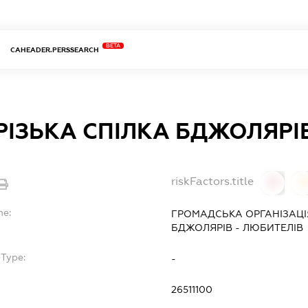
BETA
CAHEADER.PERSSEARCH
ІЗЬКА СПІЛКА БДЖОЛЯРІВ
riskFactors.title
0
0
me:
ГРОМАДСЬКА ОРГАНІЗАЦІ
БДЖОЛЯРІВ - ЛЮБИТЕЛІВ
bType:
-
26511100