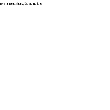
х організацій, н. в. і. г.