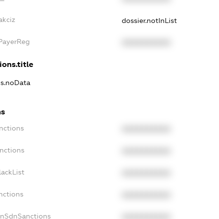
akciz
dossier.notInList
xPayerReg
XXXXXXXXXX
ions.title
ns.noData
ns
nctions
XXXXXXXXXX
nctions
XXXXXXXXXX
ackList
XXXXXXXXXX
nctions
XXXXXXXXXX
onSdnSanctions
XXXXXXXXXX