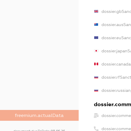
dossier.gbSanc
dossier.ausSan
dossier.euSanc
dossier.japanS
dossier.canad
dossier.rfSanc
dossier.russian
dossier.comme
freemium.actualData
dossier.commer
dossier.comme
document.dueToDate
03.05.25