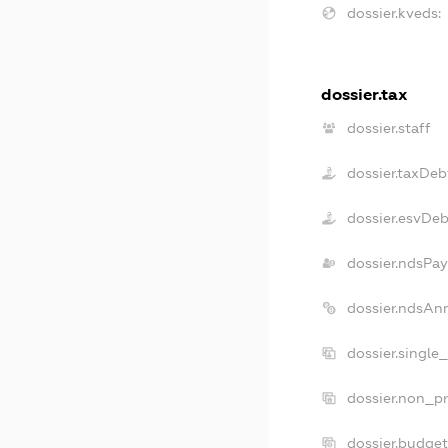
dossier.kveds:
dossier.tax
dossier.staff
dossier.taxDeb
dossier.esvDeb
dossier.ndsPay
dossier.ndsAn
dossier.single
dossier.non_pr
dossier.budge