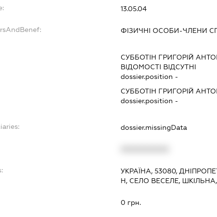
e:
13.05.04
ersAndBenef:
ФІЗИЧНІ ОСОБИ-ЧЛЕНИ С
СУББОТІН ГРИГОРІЙ АНТ
ВІДОМОСТІ ВІДСУТНІ
dossier.position -
СУББОТІН ГРИГОРІЙ АНТ
dossier.position -
iaries:
dossier.missingData
XXXXXXXXXX
:
УКРАЇНА, 53080, ДНІПРОП
Н, СЕЛО ВЕСЕЛЕ, ШКІЛЬНА
0 грн.