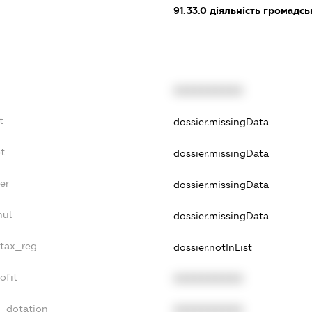
91.33.0
діяльність громадськи
XXXXXXXXXX
t
dossier.missingData
t
dossier.missingData
er
dossier.missingData
nul
dossier.missingData
_tax_reg
dossier.notInList
ofit
XXXXXXXXXX
t_dotation
XXXXXXXXXX