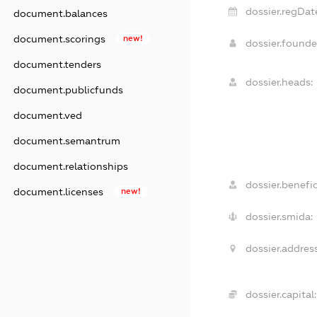
dossier.regDat
document.balances
document.scorings
new!
dossier.found
document.tenders
dossier.heads:
document.publicfunds
document.ved
document.semantrum
document.relationships
dossier.benefic
document.licenses
new!
dossier.smida:
dossier.address
dossier.capital: