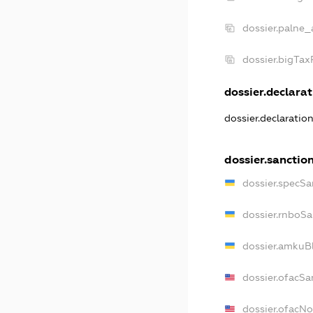
dossier.palne_
dossier.bigTa
dossier.declarat
dossier.declaratio
dossier.sanctio
dossier.specSa
dossier.rnboSa
dossier.amkuBl
dossier.ofacSa
dossier.ofacN