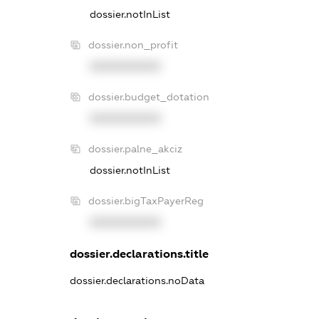
dossier.notInList
dossier.non_profit
XXXXXXXXXX
dossier.budget_dotation
XXXXXXXXXX
dossier.palne_akciz
dossier.notInList
dossier.bigTaxPayerReg
XXXXXXXXXX
dossier.declarations.title
dossier.declarations.noData