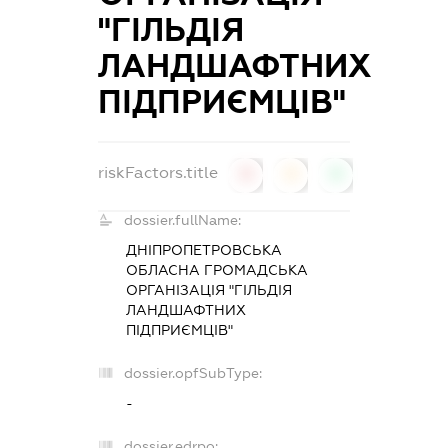
"ГІЛЬДІЯ
ЛАНДШАФТНИХ
ПІДПРИЄМЦІВ"
riskFactors.title
0
0
0
dossier.fullName:
ДНІПРОПЕТРОВСЬКА
ОБЛАСНА ГРОМАДСЬКА
ОРГАНІЗАЦІЯ "ГІЛЬДІЯ
ЛАНДШАФТНИХ
ПІДПРИЄМЦІВ"
dossier.opfSubType:
-
dossier.edrpo: