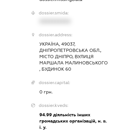
dossier.smida:
XXXXXXXXXX
dossier.address:
УКРАЇНА, 49037,
ДНІПРОПЕТРОВСЬКА ОБЛ.,
МІСТО ДНІПРО, ВУЛИЦЯ
МАРШАЛА МАЛИНОВСЬКОГО
, БУДИНОК 60
dossier.capital:
0 грн.
dossier.kveds:
94.99
діяльність інших
громадських організацій, н. в.
і. у.