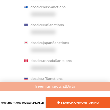
dossier.ausSanctions
XXXXXXXXXX
dossier.euSanctions
XXXXXXXXXX
dossier.japanSanctions
XXXXXXXXXX
dossier.canadaSanctions
XXXXXXXXXX
dossier.rfSanctions
XXXXXXXXXX
freemium.actualData
dossier.russian_reg_title
document.dueToDate
24.03.21
SEARCH.ONMONITORING
XXXXXXXXXX