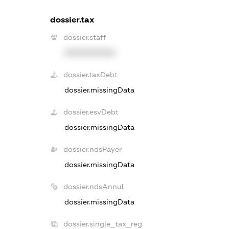
dossier.tax
dossier.staff
XXXXXXXXXX
dossier.taxDebt
dossier.missingData
dossier.esvDebt
dossier.missingData
dossier.ndsPayer
dossier.missingData
dossier.ndsAnnul
dossier.missingData
dossier.single_tax_reg