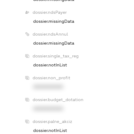
dossier.ndsPayer
dossier.missingData
dossier.ndsAnnul
dossier.missingData
dossier.single_tax_reg
dossier.notInList
dossier.non_profit
XXXXXXXXXX
dossier.budget_dotation
XXXXXXXXXX
dossier.palne_akciz
dossier.notInList