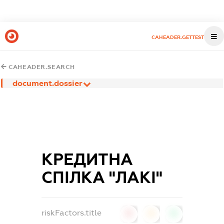
CAHEADER.GETTEST
CAHEADER.SEARCH
document.dossier
КРЕДИТНА
СПІЛКА "ЛАКІ"
riskFactors.title
0
0
0