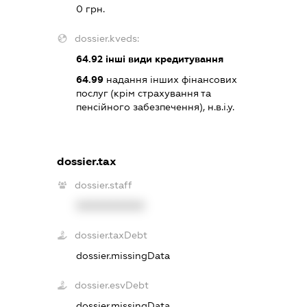
0 грн.
dossier.kveds:
64.92
інші види кредитування
64.99
надання інших фінансових
послуг (крім страхування та
пенсійного забезпечення), н.в.і.у.
dossier.tax
dossier.staff
XXXXXXXXXX
dossier.taxDebt
dossier.missingData
dossier.esvDebt
dossier.missingData