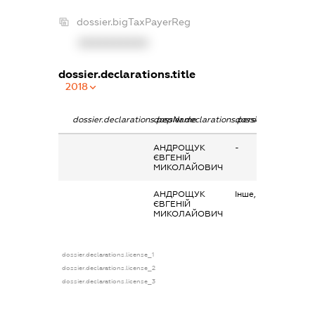
dossier.bigTaxPayerReg
XXXXXXXXXX
dossier.declarations.title
2018
dossier.declarations.pepName
dossier.declarations.personName
dossier.declaration
АНДРОЩУК
-
ЄВГЕНІЙ
МИКОЛАЙОВИЧ
АНДРОЩУК
Інше, кредит
ЄВГЕНІЙ
МИКОЛАЙОВИЧ
dossier.declarations.license_1
dossier.declarations.license_2
dossier.declarations.license_3