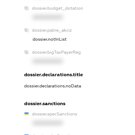
dossier.budget_dotation
XXXXXXXXXX
dossier.palne_akciz
dossier.notInList
dossier.bigTaxPayerReg
XXXXXXXXXX
dossier.declarations.title
dossier.declarations.noData
dossier.sanctions
dossier.specSanctions
XXXXXXXXXX