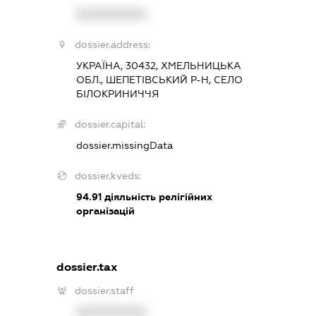
XXXXXXXXXX
dossier.address:
УКРАЇНА, 30432, ХМЕЛЬНИЦЬКА
ОБЛ., ШЕПЕТІВСЬКИЙ Р-Н, СЕЛО
БІЛОКРИНИЧЧЯ
dossier.capital:
dossier.missingData
dossier.kveds:
94.91
діяльність релігійних
організацій
dossier.tax
dossier.staff
XXXXXXXXXX