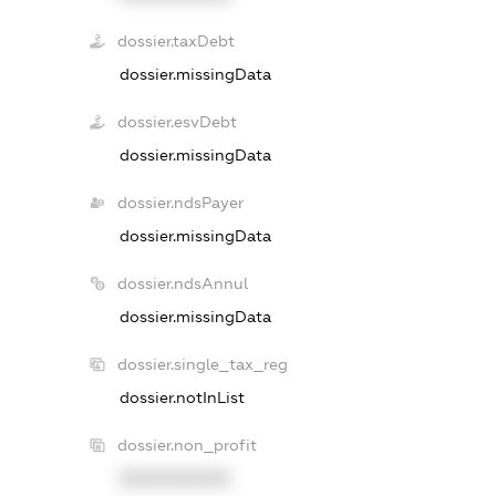
dossier.taxDebt
dossier.missingData
dossier.esvDebt
dossier.missingData
dossier.ndsPayer
dossier.missingData
dossier.ndsAnnul
dossier.missingData
dossier.single_tax_reg
dossier.notInList
dossier.non_profit
XXXXXXXXXX