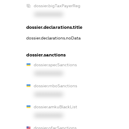
dossier.bigTaxPayerReg
XXXXXXXXXX
dossier.declarations.title
dossier.declarations.noData
dossier.sanctions
dossier.specSanctions
XXXXXXXXXX
dossier.rnboSanctions
XXXXXXXXXX
dossier.amkuBlackList
XXXXXXXXXX
dossier.ofacSanctions