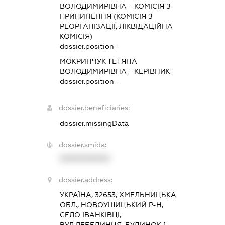
ВОЛОДИМИРІВНА
-
КОМІСІЯ З
ПРИПИНЕННЯ (КОМІСІЯ З
РЕОРГАНІЗАЦІЇ, ЛІКВІДАЦІЙНА
КОМІСІЯ)
dossier.position -
МОКРИНЧУК ТЕТЯНА
ВОЛОДИМИРІВНА
-
КЕРІВНИК
dossier.position -
dossier.beneficiaries:
dossier.missingData
dossier.smida:
XXXXXXXXXX
dossier.address:
УКРАЇНА, 32653, ХМЕЛЬНИЦЬКА
ОБЛ., НОВОУШИЦЬКИЙ Р-Н,
СЕЛО ІВАНКІВЦІ,
ВУЛ.ЛЕБЕДИНЦЯ, БУДИНОК 1