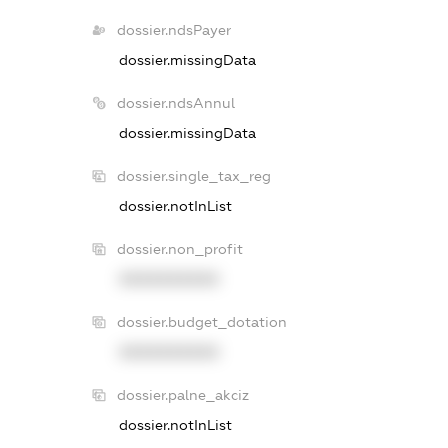
dossier.ndsPayer
dossier.missingData
dossier.ndsAnnul
dossier.missingData
dossier.single_tax_reg
dossier.notInList
dossier.non_profit
XXXXXXXXXX
dossier.budget_dotation
XXXXXXXXXX
dossier.palne_akciz
dossier.notInList