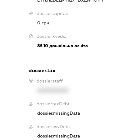
dossier.capital:
0 грн.
dossier.kveds:
85.10
дошкільна освіта
dossier.tax
dossier.staff
XXXXXXXXXX
dossier.taxDebt
dossier.missingData
dossier.esvDebt
dossier.missingData