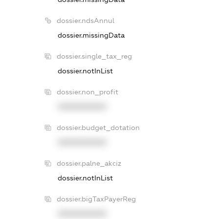
dossier.ndsAnnul
dossier.missingData
dossier.single_tax_reg
dossier.notInList
dossier.non_profit
XXXXXXXXXX
dossier.budget_dotation
XXXXXXXXXX
dossier.palne_akciz
dossier.notInList
dossier.bigTaxPayerReg
XXXXXXXXXX