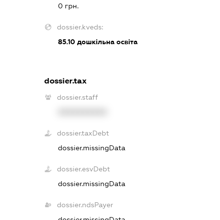
0 грн.
dossier.kveds:
85.10
дошкільна освіта
dossier.tax
dossier.staff
XXXXXXXXXX
dossier.taxDebt
dossier.missingData
dossier.esvDebt
dossier.missingData
dossier.ndsPayer
dossier.missingData