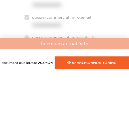
XXXXXXXXXX
dossier.commercial_info.email
XXXXXXXXXX
dossier.commercial_info.website
freemium.actualData
XXXXXXXXXX
dossier.commercial_info.activity
document.dueToDate
20.04.24
SEARCH.ONMONITORING
XXXXXXXXXX
freemium.exampleText_1
freemium.exampleText_2
freemium.anonymousPerSearch2
FREEMIUM.DETAILS
FREEMIUM.REGISTER