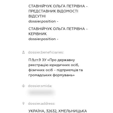
СТАВНІЙЧУК ОЛЬГА ПЕТРІВНА
-
ПРЕДСТАВНИК
ВІДОМОСТІ
ВІДСУТНІ
dossier.position -
СТАВНІЙЧУК ОЛЬГА ПЕТРІВНА
-
КЕРІВНИК
dossier.position -
dossier.beneficiaries:
П.9,ст.9 ЗУ «Про державну
реєстрацію юридичних осіб,
фізичних осіб - підприємців та
громадських формувань»
dossier.smida:
XXXXXXXXXX
dossier.address:
УКРАЇНА, 32632, ХМЕЛЬНИЦЬКА