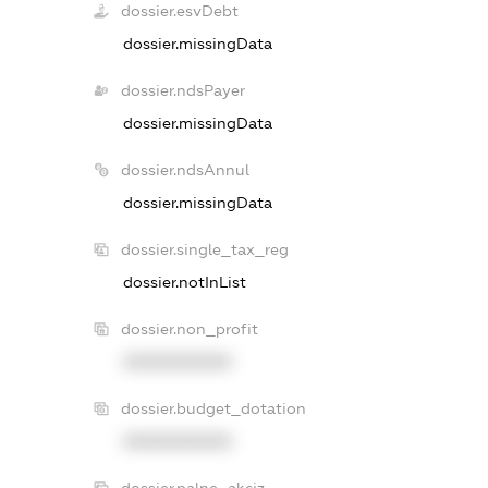
dossier.esvDebt
dossier.missingData
dossier.ndsPayer
dossier.missingData
dossier.ndsAnnul
dossier.missingData
dossier.single_tax_reg
dossier.notInList
dossier.non_profit
XXXXXXXXXX
dossier.budget_dotation
XXXXXXXXXX
dossier.palne_akciz