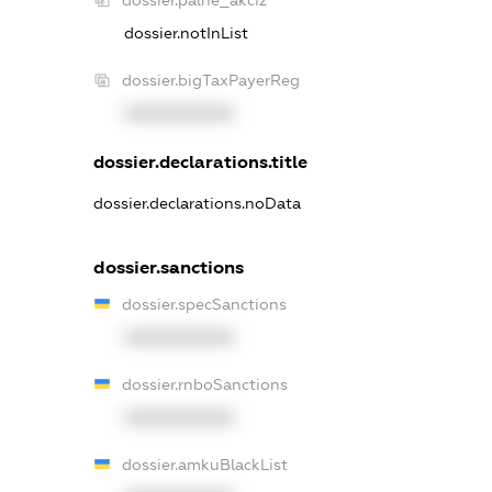
dossier.notInList
dossier.bigTaxPayerReg
XXXXXXXXXX
dossier.declarations.title
dossier.declarations.noData
dossier.sanctions
dossier.specSanctions
XXXXXXXXXX
dossier.rnboSanctions
XXXXXXXXXX
dossier.amkuBlackList