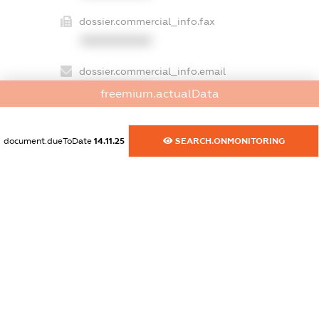
dossier.commercial_info.fax
XXXXXXXXXX
dossier.commercial_info.email
XXXXXXXXXX
freemium.actualData
dossier.commercial_info.website
XXXXXXXXXX
document.dueToDate
14.11.25
SEARCH.ONMONITORING
dossier.commercial_info.activity
XXXXXXXXXX
freemium.exampleText_1
freemium.exampleText_2
freemium.anonymousPerSearch2
FREEMIUM.DETAILS