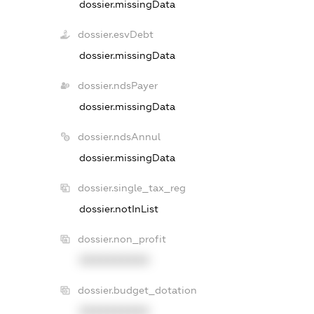
dossier.missingData
dossier.esvDebt
dossier.missingData
dossier.ndsPayer
dossier.missingData
dossier.ndsAnnul
dossier.missingData
dossier.single_tax_reg
dossier.notInList
dossier.non_profit
XXXXXXXXXX
dossier.budget_dotation
XXXXXXXXXX