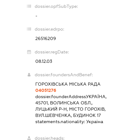
dossier.opfSubType:
-
dossier.edrpo:
26516209
dossier.regDate:
08.12.03
dossier.foundersAndBenef:
ГОРОХІВСЬКА МІСЬКА РАДА
04051276
dossier.founderAddress
УКРАЇНА,
45701, ВОЛИНСЬКА ОБЛ.,
ЛУЦЬКИЙ Р-Н, МІСТО ГОРОХІВ,
ВУЛ.ШЕВЧЕНКА, БУДИНОК 17
statements.nationality:
Україна
dossier.heads: