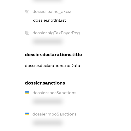
dossier.palne_akciz
dossier.notInList
dossier.bigTaxPayerReg
XXXXXXXXXX
dossier.declarations.title
dossier.declarations.noData
dossier.sanctions
dossier.specSanctions
XXXXXXXXXX
dossier.rnboSanctions
XXXXXXXXXX