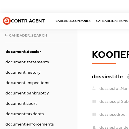
CONTR AGENT
CAHEADER.COMPANIES
CAHEADER.PERSONS
CAHEADER.SEARCH
document.dossier
КООПЕР
document.statements
document.history
dossier.title
document.inspections
dossier.fullNa
document.bankruptcy
dossier.opfSub
document.court
document.taxdebts
dossier.edrpo:
document.enforcements
dossier.found