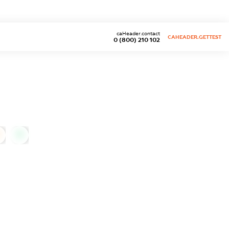
caHeader.contact
CAHEADER.GETTEST
0 (800) 210 102
0