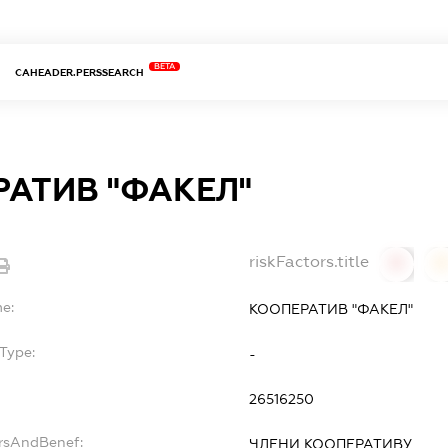
BETA
CAHEADER.PERSSEARCH
АТИВ "ФАКЕЛ"
riskFactors.title
0
0
me:
КООПЕРАТИВ "ФАКЕЛ"
Type:
-
26516250
ersAndBenef:
ЧЛЕНИ КООПЕРАТИВУ