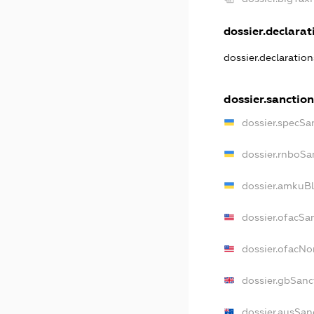
dossier.declarati
dossier.declaratio
dossier.sanction
dossier.specSa
dossier.rnboSa
dossier.amkuBl
dossier.ofacSa
dossier.ofacN
dossier.gbSanc
dossier.ausSan