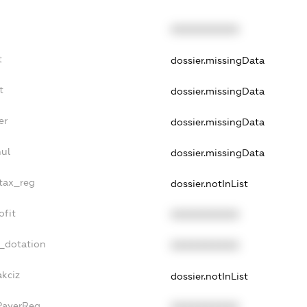
XXXXXXXXXX
t
dossier.missingData
t
dossier.missingData
er
dossier.missingData
nul
dossier.missingData
_tax_reg
dossier.notInList
ofit
XXXXXXXXXX
t_dotation
XXXXXXXXXX
akciz
dossier.notInList
xPayerReg