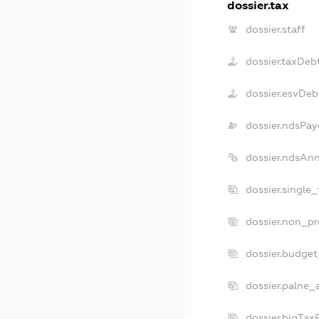
dossier.tax
dossier.staff
dossier.taxDeb
dossier.esvDeb
dossier.ndsPay
dossier.ndsAn
dossier.single
dossier.non_pr
dossier.budge
dossier.palne_
dossier.bigTa