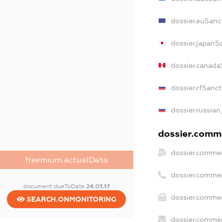
dossier.euSanc
dossier.japanS
dossier.canada
dossier.rfSanc
dossier.russian
dossier.comme
dossier.commer
freemium.actualData
dossier.commer
document.dueToDate
24.03.17
dossier.commer
SEARCH.ONMONITORING
dossier.commer