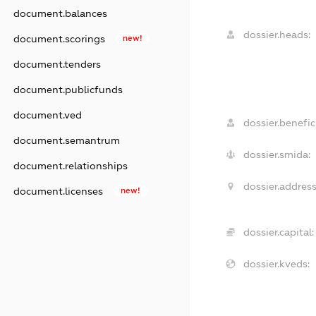
document.balances
dossier.heads:
document.scorings
new!
document.tenders
document.publicfunds
document.ved
dossier.benefici
document.semantrum
dossier.smida:
document.relationships
dossier.address
document.licenses
new!
dossier.capital:
dossier.kveds: