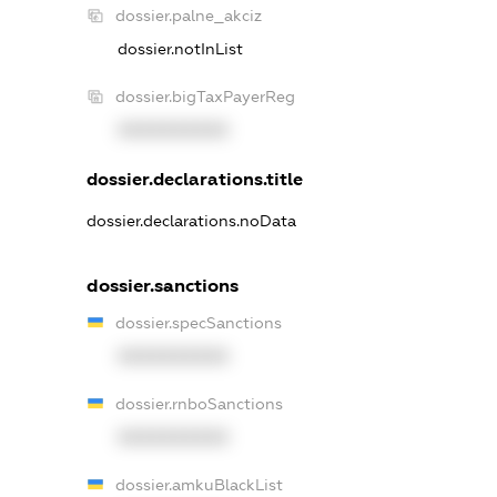
dossier.palne_akciz
dossier.notInList
dossier.bigTaxPayerReg
XXXXXXXXXX
dossier.declarations.title
dossier.declarations.noData
dossier.sanctions
dossier.specSanctions
XXXXXXXXXX
dossier.rnboSanctions
XXXXXXXXXX
dossier.amkuBlackList