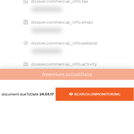
dossier.commercial_info.fax
XXXXXXXXXX
dossier.commercial_info.email
XXXXXXXXXX
dossier.commercial_info.website
XXXXXXXXXX
dossier.commercial_info.activity
XXXXXXXXXX
freemium.actualData
document.dueToDate
24.03.17
SEARCH.ONMONITORING
freemium.exampleText_1
freemium.exampleText_2
freemium.anonymousPerSearch2
FREEMIUM.DETAILS
FREEMIUM.REGISTER