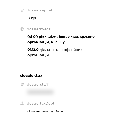
dossier.capital:
0 грн.
dossier.kveds:
94.99
діяльність інших громадських
організацій, н. в. і. у.
91.12.0
діяльність професійних
організацій
dossier.tax
dossier.staff
XXXXXXXXXX
dossier.taxDebt
dossier.missingData