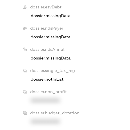
dossier.esvDebt
dossier.missingData
dossier.ndsPayer
dossier.missingData
dossier.ndsAnnul
dossier.missingData
dossier.single_tax_reg
dossier.notInList
dossier.non_profit
XXXXXXXXXX
dossier.budget_dotation
XXXXXXXXXX