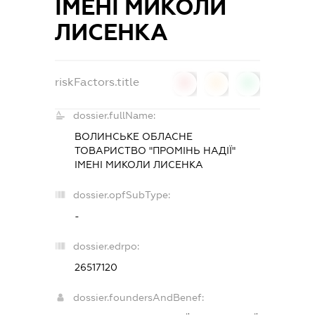
ІМЕНІ МИКОЛИ
ЛИСЕНКА
riskFactors.title
0
0
0
dossier.fullName:
ВОЛИНСЬКЕ ОБЛАСНЕ
ТОВАРИСТВО "ПРОМІНЬ НАДІЇ"
ІМЕНІ МИКОЛИ ЛИСЕНКА
dossier.opfSubType:
-
dossier.edrpo:
26517120
dossier.foundersAndBenef: