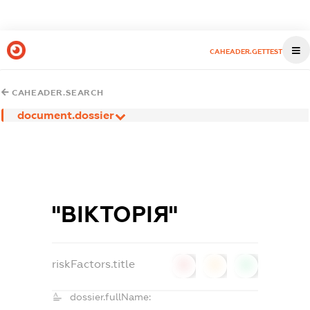
CAHEADER.GETTEST
CAHEADER.SEARCH
document.dossier
"ВІКТОРІЯ"
riskFactors.title
0
0
0
dossier.fullName: