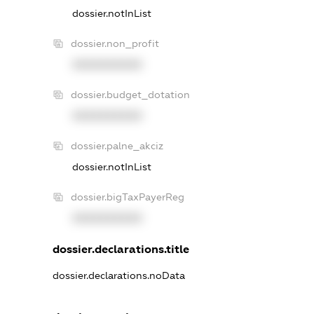
dossier.notInList
dossier.non_profit
XXXXXXXXXX
dossier.budget_dotation
XXXXXXXXXX
dossier.palne_akciz
dossier.notInList
dossier.bigTaxPayerReg
XXXXXXXXXX
dossier.declarations.title
dossier.declarations.noData