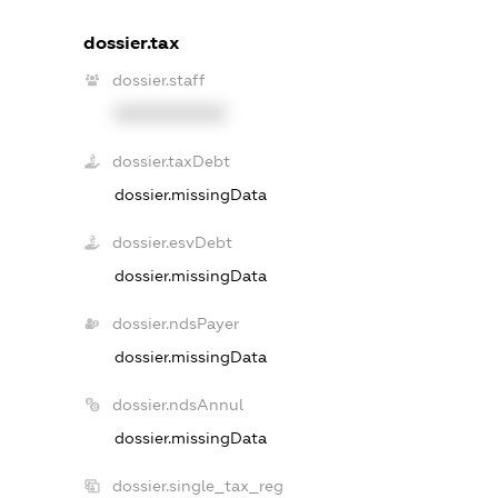
dossier.tax
dossier.staff
XXXXXXXXXX
dossier.taxDebt
dossier.missingData
dossier.esvDebt
dossier.missingData
dossier.ndsPayer
dossier.missingData
dossier.ndsAnnul
dossier.missingData
dossier.single_tax_reg