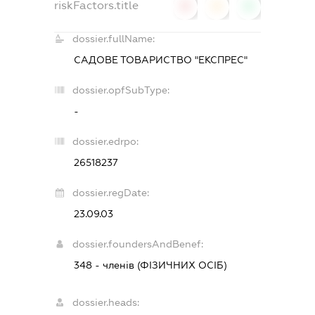
riskFactors.title
0
0
0
dossier.fullName:
САДОВЕ ТОВАРИСТВО "ЕКСПРЕС"
dossier.opfSubType:
-
dossier.edrpo:
26518237
dossier.regDate:
23.09.03
dossier.foundersAndBenef:
348 - членів (ФІЗИЧНИХ ОСІБ)
dossier.heads: