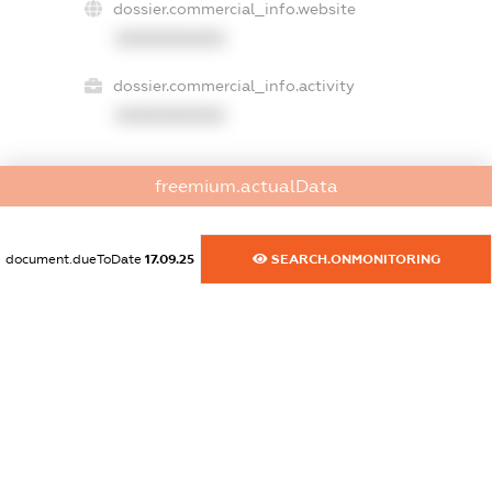
dossier.commercial_info.website
XXXXXXXXXX
dossier.commercial_info.activity
XXXXXXXXXX
freemium.actualData
freemium.exampleText_1
freemium.exampleText_2
freemium.anonymousPerSearch2
document.dueToDate
17.09.25
SEARCH.ONMONITORING
FREEMIUM.DETAILS
FREEMIUM.REGISTER