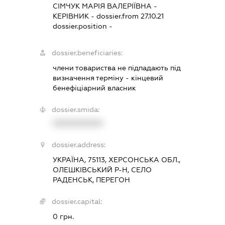
СІМЧУК МАРІЯ ВАЛЕРІЇВНА
-
КЕРІВНИК
- dossier.from 27.10.21
dossier.position -
dossier.beneficiaries:
члени товариства не підпадають під
визначення терміну - кінцевий
бенефіціарний власник
dossier.smida:
XXXXXXXXXX
dossier.address:
УКРАЇНА, 75113, ХЕРСОНСЬКА ОБЛ.,
ОЛЕШКІВСЬКИЙ Р-Н, СЕЛО
РАДЕНСЬК, ПЕРЕГОН
dossier.capital:
0 грн.