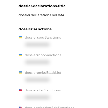
dossier.declarations.title
dossier.declarations.noData
dossier.sanctions
dossier.specSanctions
XXXXXXXXXX
dossier.rnboSanctions
XXXXXXXXXX
dossier.amkuBlackList
XXXXXXXXXX
dossier.ofacSanctions
XXXXXXXXXX
dossier.ofacNonSdnSanctions