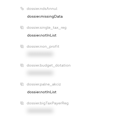
dossier.ndsAnnul
dossier.missingData
dossier.single_tax_reg
dossier.notInList
dossier.non_profit
XXXXXXXXXX
dossier.budget_dotation
XXXXXXXXXX
dossier.palne_akciz
dossier.notInList
dossier.bigTaxPayerReg
XXXXXXXXXX