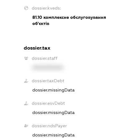
dossier.kveds:
81.10
комплексне обслуговування
об'єктів
dossier.tax
dossier.staff
XXXXXXXXXX
dossier.taxDebt
dossier.missingData
dossier.esvDebt
dossier.missingData
dossier.ndsPayer
dossier.missingData