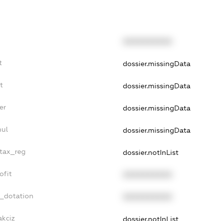
XXXXXXXXXX
t
dossier.missingData
t
dossier.missingData
er
dossier.missingData
nul
dossier.missingData
_tax_reg
dossier.notInList
ofit
XXXXXXXXXX
t_dotation
XXXXXXXXXX
akciz
dossier.notInList