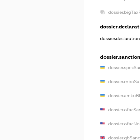
dossier.bigTa
dossier.declarati
dossier.declaratio
dossier.sanctio
dossier.specSa
dossier.rnboSa
dossier.amkuBl
dossier.ofacSa
dossier.ofacN
dossier.gbSanc