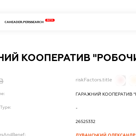
BETA
CAHEADER.PERSSEARCH
НИЙ КООПЕРАТИВ "РОБОЧ
riskFactors.title
0
0
me:
ГАРАЖНИЙ КООПЕРАТИВ 
Type:
-
26525332
ersAndBenef:
ДУВАНСЬКИЙ ОЛЕКСАНДР