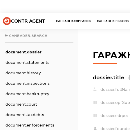
CONTR AGENT
CAHEADER.COMPANIES
CAHEADER.PERSONS
CAHEADER.SEARCH
document.dossier
ГАРАЖ
document.statements
document.history
dossier.title
document.inspections
dossier.fullNa
document.bankruptcy
dossier.opfSub
document.court
document.taxdebts
dossier.edrpo:
document.enforcements
dossier.found