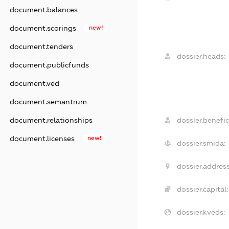
document.balances
document.scorings
new!
document.tenders
dossier.heads:
document.publicfunds
document.ved
document.semantrum
dossier.benefic
document.relationships
document.licenses
new!
dossier.smida:
dossier.address
dossier.capital:
dossier.kveds: