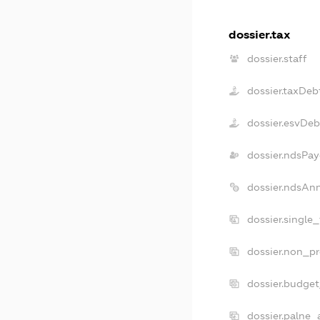
dossier.tax
dossier.staff
dossier.taxDeb
dossier.esvDeb
dossier.ndsPay
dossier.ndsAn
dossier.single
dossier.non_pr
dossier.budge
dossier.palne_