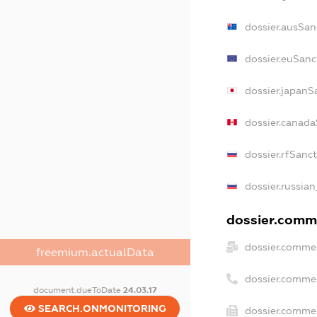
dossier.ausSan
dossier.euSanc
dossier.japanS
dossier.canad
dossier.rfSanc
dossier.russian
dossier.comme
dossier.commer
freemium.actualData
dossier.comme
document.dueToDate
24.03.17
SEARCH.ONMONITORING
dossier.commer