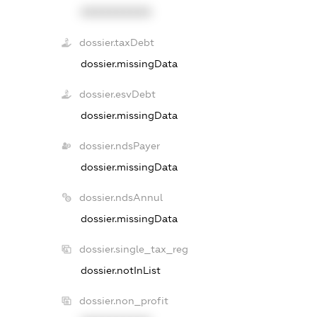
XXXXXXXXXX
dossier.taxDebt
dossier.missingData
dossier.esvDebt
dossier.missingData
dossier.ndsPayer
dossier.missingData
dossier.ndsAnnul
dossier.missingData
dossier.single_tax_reg
dossier.notInList
dossier.non_profit