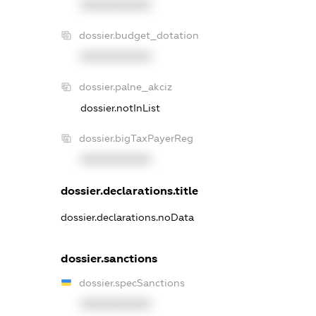
XXXXXXXXXX
dossier.budget_dotation
XXXXXXXXXX
dossier.palne_akciz
dossier.notInList
dossier.bigTaxPayerReg
XXXXXXXXXX
dossier.declarations.title
dossier.declarations.noData
dossier.sanctions
dossier.specSanctions
XXXXXXXXXX