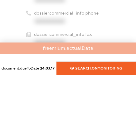
XXXXXXXXXX
dossier.commercial_info.phone
XXXXXXXXXX
dossier.commercial_info.fax
XXXXXXXXXX
freemium.actualData
dossier.commercial_info.email
XXXXXXXXXX
document.dueToDate
24.03.17
SEARCH.ONMONITORING
dossier.commercial_info.website
XXXXXXXXXX
dossier.commercial_info.activity
XXXXXXXXXX
freemium.exampleText_1