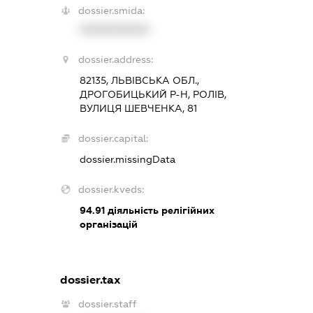
dossier.smida:
XXXXXXXXXX
dossier.address:
82135, ЛЬВІВСЬКА ОБЛ.,
ДРОГОБИЦЬКИЙ Р-Н, РОЛІВ,
ВУЛИЦЯ ШЕВЧЕНКА, 81
dossier.capital:
dossier.missingData
dossier.kveds:
94.91
діяльність релігійних
організацій
dossier.tax
dossier.staff