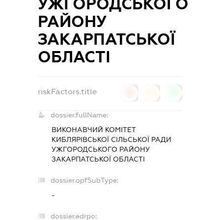
УЖГОРОДСЬКОГО
РАЙОНУ
ЗАКАРПАТСЬКОЇ
ОБЛАСТІ
riskFactors.title
0
0
0
dossier.fullName:
ВИКОНАВЧИЙ КОМІТЕТ
КИБЛЯРІВСЬКОЇ СІЛЬСЬКОЇ РАДИ
УЖГОРОДСЬКОГО РАЙОНУ
ЗАКАРПАТСЬКОЇ ОБЛАСТІ
dossier.opfSubType:
-
dossier.edrpo: