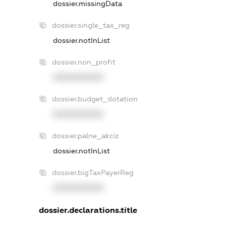
dossier.missingData
dossier.single_tax_reg
dossier.notInList
dossier.non_profit
XXXXXXXXXX
dossier.budget_dotation
XXXXXXXXXX
dossier.palne_akciz
dossier.notInList
dossier.bigTaxPayerReg
XXXXXXXXXX
dossier.declarations.title