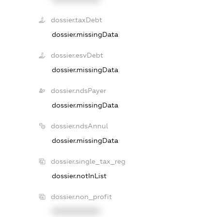
dossier.taxDebt
dossier.missingData
dossier.esvDebt
dossier.missingData
dossier.ndsPayer
dossier.missingData
dossier.ndsAnnul
dossier.missingData
dossier.single_tax_reg
dossier.notInList
dossier.non_profit
XXXXXXXXXX