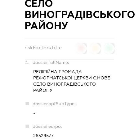
СЕЛО
ВИНОГРАДІВСЬКОГО
РАЙОНУ
riskFactors.title
0
0
0
dossier.fullName:
РЕЛІГІЙНА ГРОМАДА
РЕФОРМАТСЬКОЇ ЦЕРКВИ С.НОВЕ
СЕЛО ВИНОГРАДІВСЬКОГО
РАЙОНУ
dossier.opfSubType:
-
dossier.edrpo:
26529577