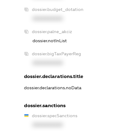
dossier.budget_dotation
XXXXXXXXXX
dossier.palne_akciz
dossier.notInList
dossier.bigTaxPayerReg
XXXXXXXXXX
dossier.declarations.title
dossier.declarations.noData
dossier.sanctions
dossier.specSanctions
XXXXXXXXXX