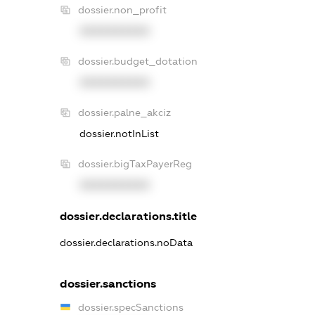
dossier.non_profit
XXXXXXXXXX
dossier.budget_dotation
XXXXXXXXXX
dossier.palne_akciz
dossier.notInList
dossier.bigTaxPayerReg
XXXXXXXXXX
dossier.declarations.title
dossier.declarations.noData
dossier.sanctions
dossier.specSanctions