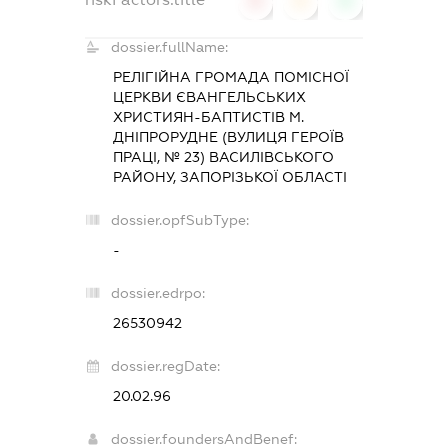
0
0
0
dossier.fullName:
РЕЛІГІЙНА ГРОМАДА ПОМІСНОЇ
ЦЕРКВИ ЄВАНГЕЛЬСЬКИХ
ХРИСТИЯН-БАПТИСТІВ М.
ДНІПРОРУДНЕ (ВУЛИЦЯ ГЕРОЇВ
ПРАЦІ, № 23) ВАСИЛІВСЬКОГО
РАЙОНУ, ЗАПОРІЗЬКОЇ ОБЛАСТІ
dossier.opfSubType:
-
dossier.edrpo:
26530942
dossier.regDate:
20.02.96
dossier.foundersAndBenef: