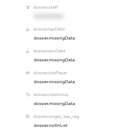
dossier.staff
XXXXXXXXXX
dossier.taxDebt
dossier.missingData
dossier.esvDebt
dossier.missingData
dossier.ndsPayer
dossier.missingData
dossier.ndsAnnul
dossier.missingData
dossier.single_tax_reg
dossier.notInList