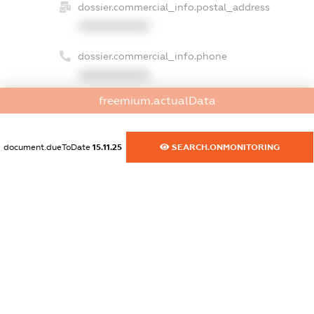
dossier.commercial_info.postal_address
XXXXXXXXXX
dossier.commercial_info.phone
XXXXXXXXXX
freemium.actualData
dossier.commercial_info.fax
XXXXXXXXXX
document.dueToDate
15.11.25
SEARCH.ONMONITORING
dossier.commercial_info.email
XXXXXXXXXX
dossier.commercial_info.website
XXXXXXXXXX
dossier.commercial_info.activity
XXXXXXXXXX