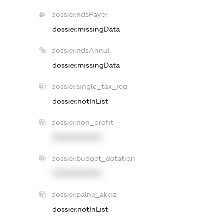
dossier.ndsPayer
dossier.missingData
dossier.ndsAnnul
dossier.missingData
dossier.single_tax_reg
dossier.notInList
dossier.non_profit
XXXXXXXXXX
dossier.budget_dotation
XXXXXXXXXX
dossier.palne_akciz
dossier.notInList