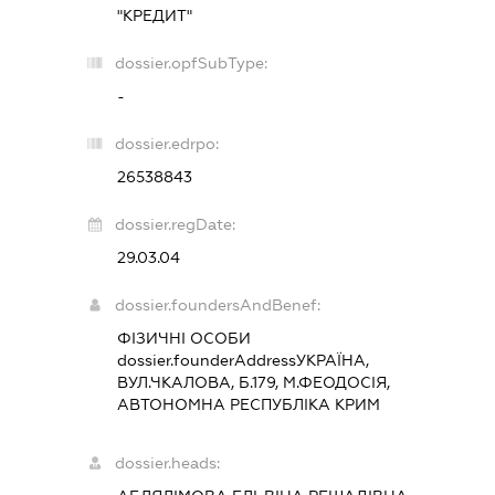
"КРЕДИТ"
dossier.opfSubType:
-
dossier.edrpo:
26538843
dossier.regDate:
29.03.04
dossier.foundersAndBenef:
ФІЗИЧНІ ОСОБИ
dossier.founderAddress
УКРАЇНА,
ВУЛ.ЧКАЛОВА, Б.179, М.ФЕОДОСІЯ,
АВТОНОМНА РЕСПУБЛІКА КРИМ
dossier.heads: