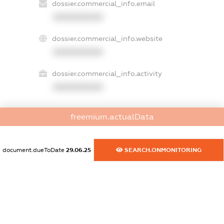
dossier.commercial_info.email
XXXXXXXXXX
dossier.commercial_info.website
XXXXXXXXXX
dossier.commercial_info.activity
XXXXXXXXXX
freemium.actualData
freemium.exampleText_1
freemium.exampleText_2
freemium.anonymousPerSearch2
document.dueToDate
29.06.25
SEARCH.ONMONITORING
FREEMIUM.DETAILS
FREEMIUM.REGISTER