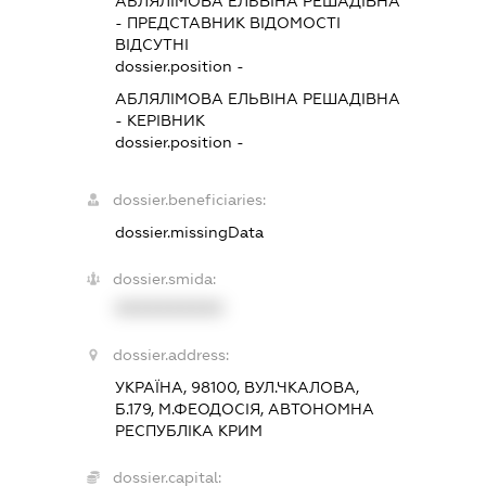
АБЛЯЛІМОВА ЕЛЬВІНА РЕШАДІВНА
-
ПРЕДСТАВНИК
ВІДОМОСТІ
ВІДСУТНІ
dossier.position -
АБЛЯЛІМОВА ЕЛЬВІНА РЕШАДІВНА
-
КЕРІВНИК
dossier.position -
dossier.beneficiaries:
dossier.missingData
dossier.smida:
XXXXXXXXXX
dossier.address:
УКРАЇНА, 98100, ВУЛ.ЧКАЛОВА,
Б.179, М.ФЕОДОСІЯ, АВТОНОМНА
РЕСПУБЛІКА КРИМ
dossier.capital: