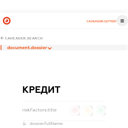
CAHEADER.GETTEST
CAHEADER.SEARCH
document.dossier
КРЕДИТ
riskFactors.title
0
0
0
dossier.fullName: