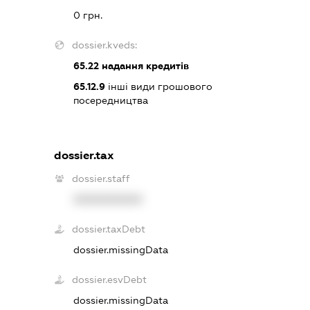
0 грн.
dossier.kveds:
65.22
надання кредитів
65.12.9
інші види грошового
посередництва
dossier.tax
dossier.staff
XXXXXXXXXX
dossier.taxDebt
dossier.missingData
dossier.esvDebt
dossier.missingData