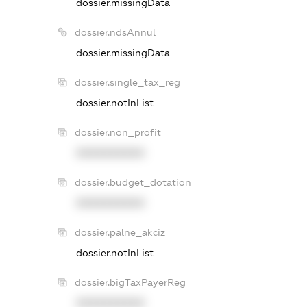
dossier.missingData
dossier.ndsAnnul
dossier.missingData
dossier.single_tax_reg
dossier.notInList
dossier.non_profit
XXXXXXXXXX
dossier.budget_dotation
XXXXXXXXXX
dossier.palne_akciz
dossier.notInList
dossier.bigTaxPayerReg
XXXXXXXXXX