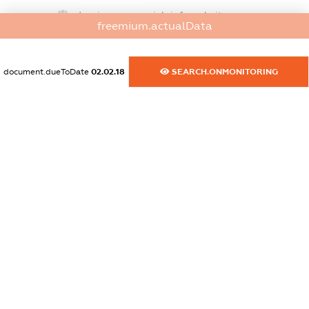
dossier.commercial_info.website
freemium.actualData
XXXXXXXXXX
dossier.commercial_info.activity
document.dueToDate
02.02.18
SEARCH.ONMONITORING
XXXXXXXXXX
freemium.exampleText_1
freemium.exampleText_2
freemium.anonymousPerSearch2
FREEMIUM.DETAILS
FREEMIUM.REGISTER