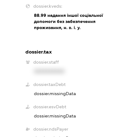
dossier.kveds:
88.99
надання іншої соціальної
допомоги без забезпечення
проживання, н. в. і. у.
dossier.tax
dossier.staff
XXXXXXXXXX
dossier.taxDebt
dossier.missingData
dossier.esvDebt
dossier.missingData
dossier.ndsPayer