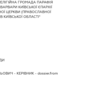
"РЕЛІГІЙНА ГРОМАДА ПАРАФІЯ
ВАРВАРИ КИЇВСЬКОЇ ЄПАРХІЇ
НОЇ ЦЕРКВИ (ПРАВОСЛАВНОЇ
ІВ КИЇВСЬКОЇ ОБЛАСТІ"
АДИ
ЛЬОВИЧ
-
КЕРІВНИК
- dossier.from