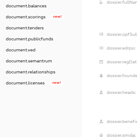
dossier.fullNa
document.balances
document.scorings
new!
document.tenders
dossier.opfSu
document.publicfunds
dossier.edrpo:
document.ved
document.semantrum
dossier.regDat
document.relationships
dossier.found
document.licenses
new!
dossier.heads:
dossier.benefic
dossier.smida: