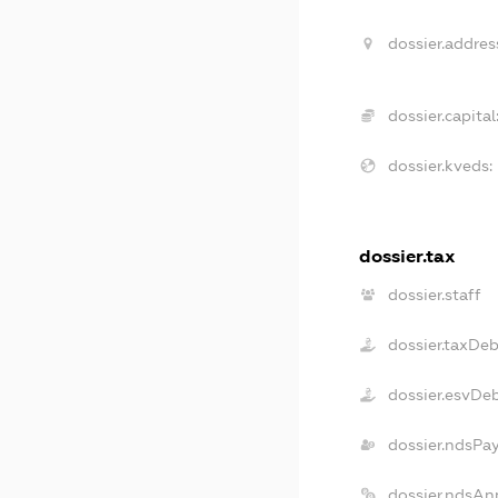
dossier.addres
dossier.capital
dossier.kveds:
dossier.tax
dossier.staff
dossier.taxDe
dossier.esvDe
dossier.ndsPa
dossier.ndsAn