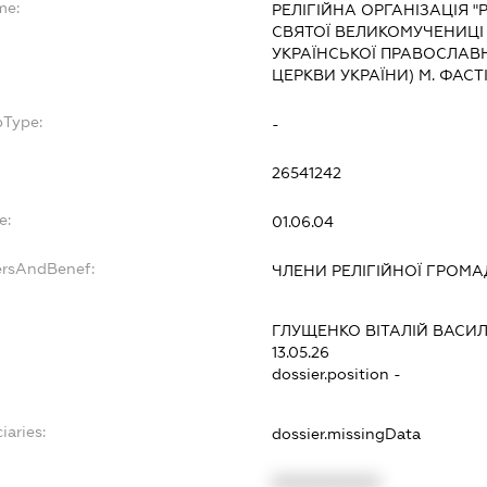
me:
РЕЛІГІЙНА ОРГАНІЗАЦІЯ 
СВЯТОЇ ВЕЛИКОМУЧЕНИЦІ 
УКРАЇНСЬКОЇ ПРАВОСЛАВ
ЦЕРКВИ УКРАЇНИ) М. ФАСТ
bType:
-
26541242
e:
01.06.04
ersAndBenef:
ЧЛЕНИ РЕЛІГІЙНОЇ ГРОМ
ГЛУЩЕНКО ВІТАЛІЙ ВАСИ
13.05.26
dossier.position -
iaries:
dossier.missingData
XXXXXXXXXX