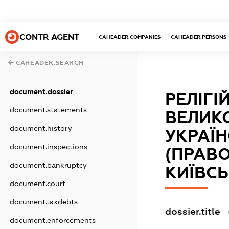
CONTR AGENT
CAHEADER.COMPANIES
CAHEADER.PERSONS
CAHEADER.SEARCH
document.dossier
РЕЛІГІ
document.statements
ВЕЛИКО
document.history
УКРАЇ
document.inspections
(ПРАВО
document.bankruptcy
КИЇВСЬ
document.court
document.taxdebts
dossier.title
document.enforcements