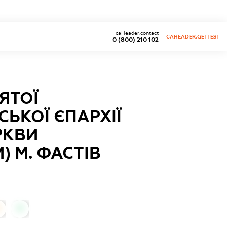
caHeader.contact
CAHEADER.GETTEST
0 (800) 210 102
ЯТОЇ
ЬКОЇ ЄПАРХІЇ
РКВИ
) М. ФАСТІВ
0