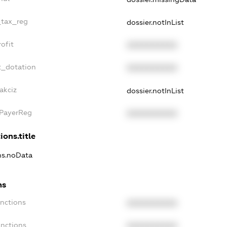
_tax_reg
dossier.notInList
ofit
XXXXXXXXXX
t_dotation
XXXXXXXXXX
akciz
dossier.notInList
xPayerReg
XXXXXXXXXX
ions.title
ons.noData
ns
anctions
XXXXXXXXXX
anctions
XXXXXXXXXX