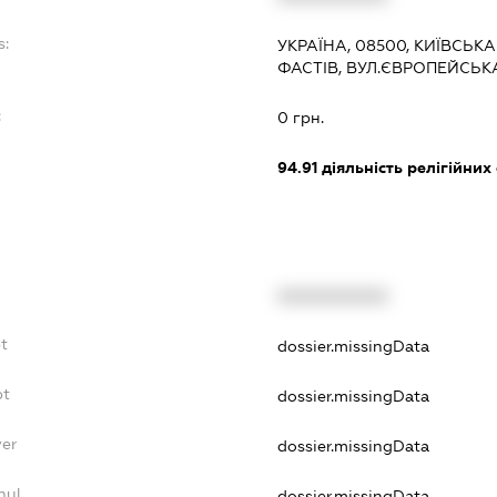
s:
УКРАЇНА, 08500, КИЇВСЬКА
ФАСТІВ, ВУЛ.ЄВРОПЕЙСЬК
:
0 грн.
94.91
діяльність релігійних
XXXXXXXXXX
bt
dossier.missingData
bt
dossier.missingData
yer
dossier.missingData
nul
dossier.missingData