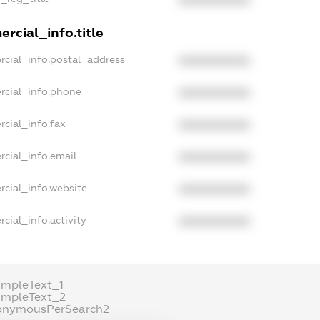
rcial_info.title
rcial_info.postal_address
XXXXXXXXXX
rcial_info.phone
XXXXXXXXXX
rcial_info.fax
XXXXXXXXXX
rcial_info.email
XXXXXXXXXX
rcial_info.website
XXXXXXXXXX
cial_info.activity
XXXXXXXXXX
ampleText_1
ampleText_2
onymousPerSearch2