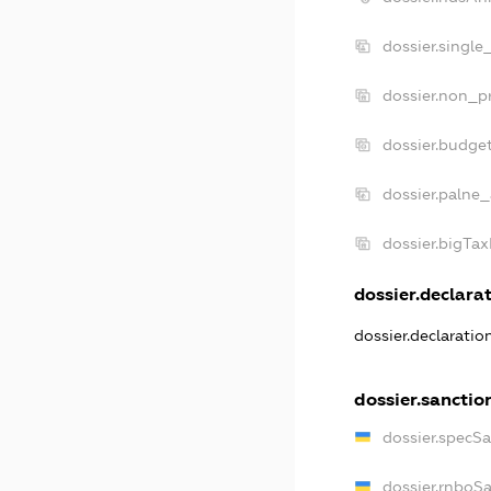
dossier.single
dossier.non_pr
dossier.budge
dossier.palne_
dossier.bigTa
dossier.declarat
dossier.declarati
dossier.sanctio
dossier.specS
dossier.rnboS