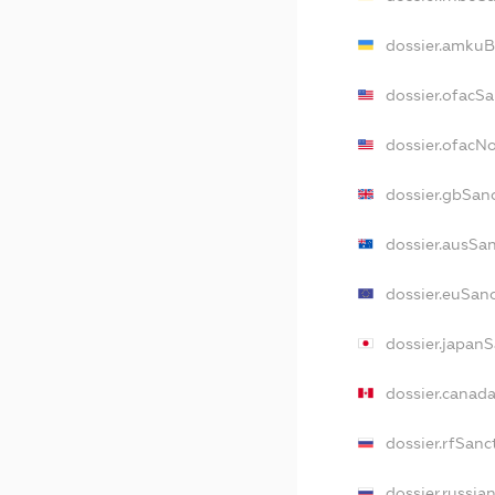
dossier.amkuB
dossier.ofacS
dossier.ofac
dossier.gbSan
dossier.ausSa
dossier.euSan
dossier.japan
dossier.canad
dossier.rfSanc
dossier.russia