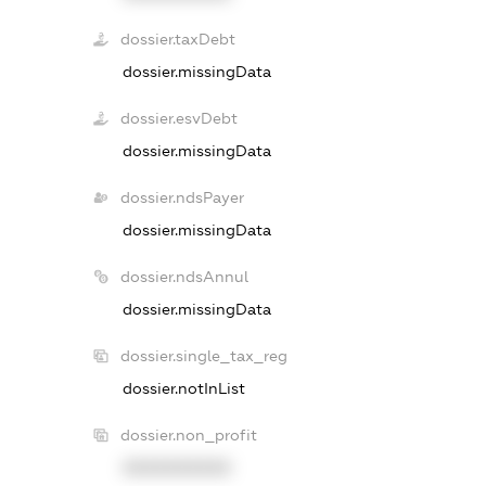
dossier.taxDebt
dossier.missingData
dossier.esvDebt
dossier.missingData
dossier.ndsPayer
dossier.missingData
dossier.ndsAnnul
dossier.missingData
dossier.single_tax_reg
dossier.notInList
dossier.non_profit
XXXXXXXXXX