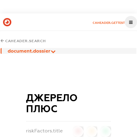
CAHEADER.GETTEST
CAHEADER.SEARCH
document.dossier
ДЖЕРЕЛО
ПЛЮС
riskFactors.title
0
0
0