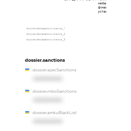
небанківських
фінансових
установ
dossier.declarations.license_1
dossier.declarations.license_2
dossier.declarations.license_3
dossier.sanctions
dossier.specSanctions
XXXXXXXXXX
dossier.rnboSanctions
XXXXXXXXXX
dossier.amkuBlackList
XXXXXXXXXX