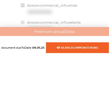
dossier.commercial_info.email
XXXXXXXXXX
dossier.commercial_info.website
XXXXXXXXXX
freemium.actualData
dossier.commercial_info.activity
XXXXXXXXXX
document.dueToDate
04.05.25
SEARCH.ONMONITORING
freemium.exampleText_1
freemium.exampleText_2
freemium.anonymousPerSearch2
FREEMIUM.DETAILS
FREEMIUM.REGISTER