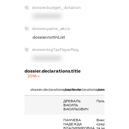
dossier.budget_dotation
XXXXXXXXXX
dossier.palne_akciz
dossier.notInList
dossier.bigTaxPayerReg
XXXXXXXXXX
dossier.declarations.title
2018
dossier.declarations.pepName
dossier.declarations.personName
dossier.declaration
ДРЕВАЛЬ
Проценти
ВАСИЛЬ
ВАСИЛЬОВИЧ
ПАНЧЕВА
Внески до
НАДЕЖДА
кредитних спілок
ВЛАДИМИРОВНА
та інших