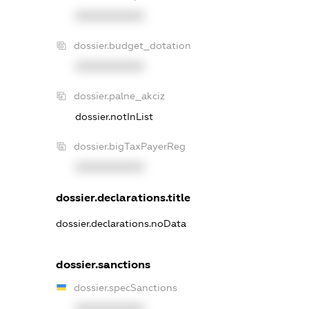
XXXXXXXXXX
dossier.budget_dotation
XXXXXXXXXX
dossier.palne_akciz
dossier.notInList
dossier.bigTaxPayerReg
XXXXXXXXXX
dossier.declarations.title
dossier.declarations.noData
dossier.sanctions
dossier.specSanctions
XXXXXXXXXX