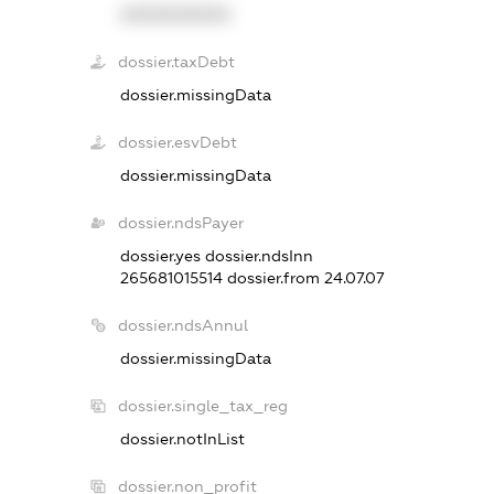
XXXXXXXXXX
dossier.taxDebt
dossier.missingData
dossier.esvDebt
dossier.missingData
dossier.ndsPayer
dossier.yes
dossier.ndsInn
265681015514
dossier.from 24.07.07
dossier.ndsAnnul
dossier.missingData
dossier.single_tax_reg
dossier.notInList
dossier.non_profit