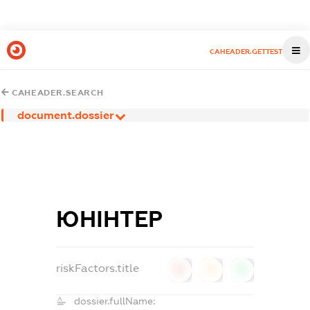
CAHEADER.GETTEST
CAHEADER.SEARCH
document.dossier
ЮНІНТЕР
riskFactors.title
0
0
0
dossier.fullName: