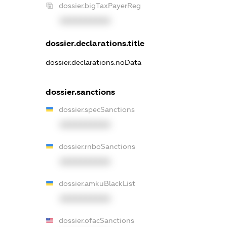
dossier.bigTaxPayerReg
XXXXXXXXXX
dossier.declarations.title
dossier.declarations.noData
dossier.sanctions
dossier.specSanctions
XXXXXXXXXX
dossier.rnboSanctions
XXXXXXXXXX
dossier.amkuBlackList
XXXXXXXXXX
dossier.ofacSanctions