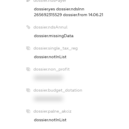
dossier.ndsPayer
dossier.yes
dossier.ndsInn
265692315529
dossier.from 14.06.21
dossier.ndsAnnul
dossier.missingData
dossier.single_tax_reg
dossier.notInList
dossier.non_profit
XXXXXXXXXX
dossier.budget_dotation
XXXXXXXXXX
dossier.palne_akciz
dossier.notInList