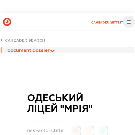
CAHEADER.GETTEST
CAHEADER.SEARCH
document.dossier
ОДЕСЬКИЙ
ЛІЦЕЙ "МРІЯ"
riskFactors.title
0
0
0