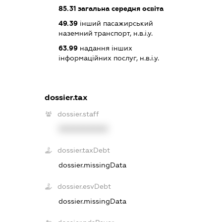
85.31
загальна середня освіта
49.39
інший пасажирський
наземний транспорт, н.в.і.у.
63.99
надання інших
інформаційних послуг, н.в.і.у.
dossier.tax
dossier.staff
XXXXXXXXXX
dossier.taxDebt
dossier.missingData
dossier.esvDebt
dossier.missingData