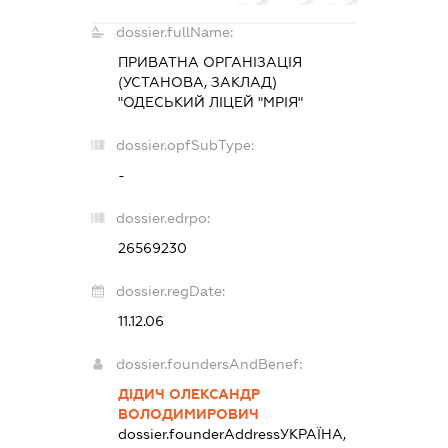
dossier.fullName:
ПРИВАТНА ОРГАНІЗАЦІЯ
(УСТАНОВА, ЗАКЛАД)
"ОДЕСЬКИЙ ЛІЦЕЙ "МРІЯ"
dossier.opfSubType:
-
dossier.edrpo:
26569230
dossier.regDate:
11.12.06
dossier.foundersAndBenef:
ДІДИЧ ОЛЕКСАНДР
ВОЛОДИМИРОВИЧ
dossier.founderAddress
УКРАЇНА,