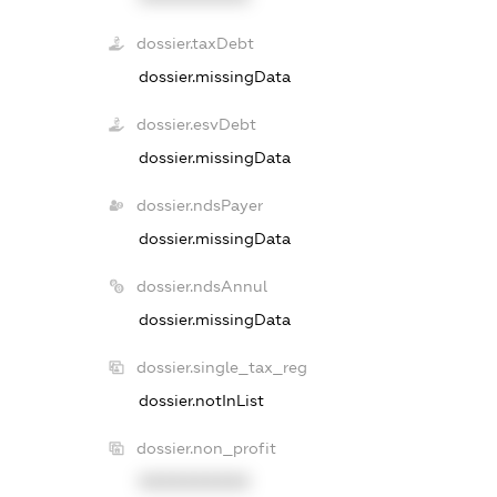
dossier.taxDebt
dossier.missingData
dossier.esvDebt
dossier.missingData
dossier.ndsPayer
dossier.missingData
dossier.ndsAnnul
dossier.missingData
dossier.single_tax_reg
dossier.notInList
dossier.non_profit
XXXXXXXXXX