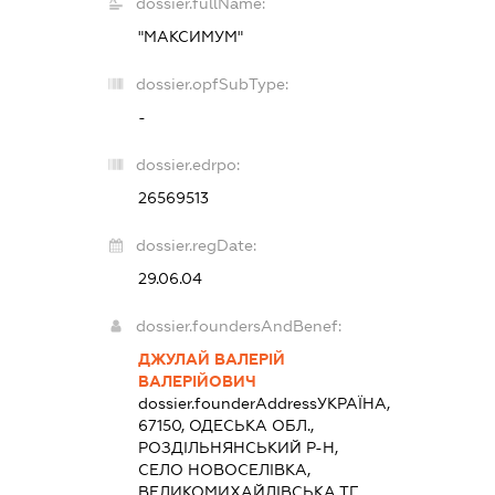
dossier.fullName:
"МАКСИМУМ"
dossier.opfSubType:
-
dossier.edrpo:
26569513
dossier.regDate:
29.06.04
dossier.foundersAndBenef:
ДЖУЛАЙ ВАЛЕРІЙ
ВАЛЕРІЙОВИЧ
dossier.founderAddress
УКРАЇНА,
67150, ОДЕСЬКА ОБЛ.,
РОЗДІЛЬНЯНСЬКИЙ Р-Н,
СЕЛО НОВОСЕЛІВКА,
ВЕЛИКОМИХАЙЛІВСЬКА ТГ,