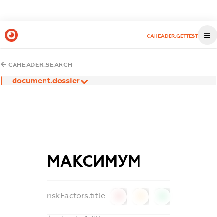
CAHEADER.GETTEST
CAHEADER.SEARCH
document.dossier
МАКСИМУМ
riskFactors.title
0
0
0