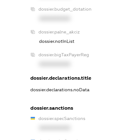
dossier.budget_dotation
XXXXXXXXXX
dossier.palne_akciz
dossier.notInList
dossier.bigTaxPayerReg
XXXXXXXXXX
dossier.declarations.title
dossier.declarations.noData
dossier.sanctions
dossier.specSanctions
XXXXXXXXXX