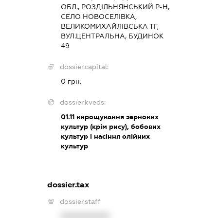
ОБЛ., РОЗДІЛЬНЯНСЬКИЙ Р-Н,
СЕЛО НОВОСЕЛІВКА,
ВЕЛИКОМИХАЙЛІВСЬКА ТГ,
ВУЛ.ЦЕНТРАЛЬНА, БУДИНОК
49
dossier.capital:
0 грн.
dossier.kveds:
01.11
вирощування зернових
культур (крім рису), бобових
культур і насіння олійних
культур
dossier.tax
dossier.staff
XXXXXXXXXX