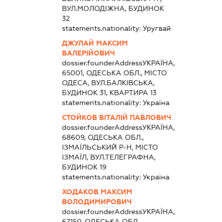
ВУЛ.МОЛОДІЖНА, БУДИНОК
32
statements.nationality:
Уругвай
ДЖУЛАЙ МАКСИМ
ВАЛЕРІЙОВИЧ
dossier.founderAddress
УКРАЇНА,
65001, ОДЕСЬКА ОБЛ., МІСТО
ОДЕСА, ВУЛ.БАЛКІВСЬКА,
БУДИНОК 31, КВАРТИРА 13
statements.nationality:
Україна
СТОЙКОВ ВІТАЛІЙ ПАВЛОВИЧ
dossier.founderAddress
УКРАЇНА,
68609, ОДЕСЬКА ОБЛ.,
ІЗМАЇЛЬСЬКИЙ Р-Н, МІСТО
ІЗМАЇЛ, ВУЛ.ТЕЛЕГРАФНА,
БУДИНОК 19
statements.nationality:
Україна
ХОДАКОВ МАКСИМ
ВОЛОДИМИРОВИЧ
dossier.founderAddress
УКРАЇНА,
67150, ОДЕСЬКА ОБЛ.,