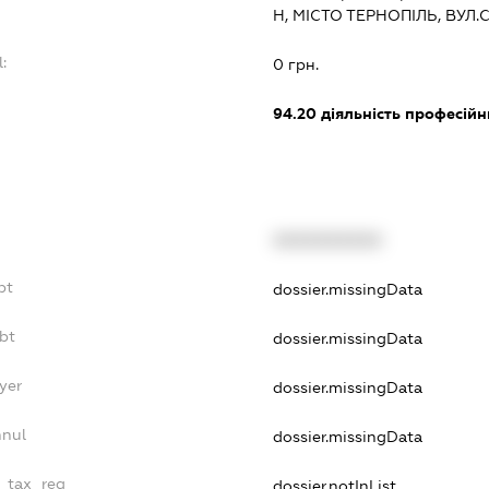
Н, МІСТО ТЕРНОПІЛЬ, ВУЛ.
l:
0 грн.
:
94.20
діяльність професійн
XXXXXXXXXX
bt
dossier.missingData
bt
dossier.missingData
yer
dossier.missingData
nnul
dossier.missingData
e_tax_reg
dossier.notInList