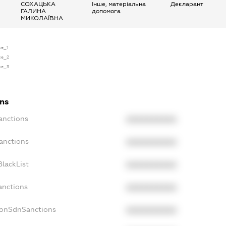
СОХАЦЬКА
Інше, матеріальна
Декларант
ГАЛИНА
допомога
МИКОЛАЇВНА
se_1
nse_2
nse_3
ons
anctions
XXXXXXXXXX
anctions
XXXXXXXXXX
lackList
XXXXXXXXXX
anctions
XXXXXXXXXX
NonSdnSanctions
XXXXXXXXXX