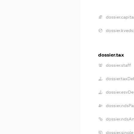
dossier.capita
dossier.kveds
dossier.tax
dossier.staff
dossier.taxDe
dossier.esvDe
dossier.ndsPa
dossier.ndsA
dossier.singl