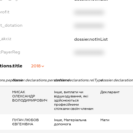
rofit
XXXXXXXXXX
et_dotation
XXXXXXXXXX
_akciz
dossier.notInList
axPayerReg
XXXXXXXXXX
tions.title
2018
tions.pepName
dossier.declarations.personName
dossier.declarations.relType
dossier.declaratio
МИСАК
Інше, виплати чи
Декларант
ОЛЕКСАНДР
відшкодування, які
ВОЛОДИМИРОВИЧ
здійснюються
професійними
спілками своїм членам
ПУГАЧ ЛЮБОВ
Інше, Матеріальна
Мати
ЄВГЕНІВНА
допомога