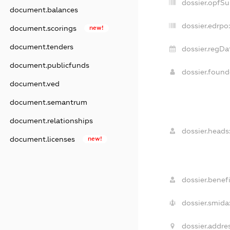
dossier.opfS
document.balances
dossier.edrpo
document.scorings
new!
document.tenders
dossier.regDa
document.publicfunds
dossier.foun
document.ved
document.semantrum
document.relationships
dossier.heads
document.licenses
new!
dossier.benefi
dossier.smida
dossier.addres