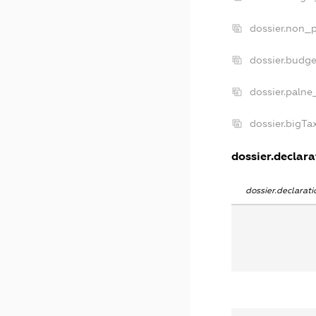
dossier.non_p
dossier.budg
dossier.palne
dossier.bigT
dossier.declara
dossier.declara