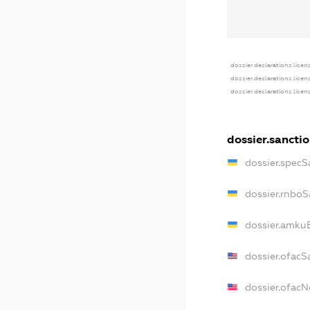
dossier.declarations.licen
dossier.declarations.lice
dossier.declarations.lice
dossier.sancti
dossier.specS
dossier.rnboS
dossier.amkuB
dossier.ofacS
dossier.ofac