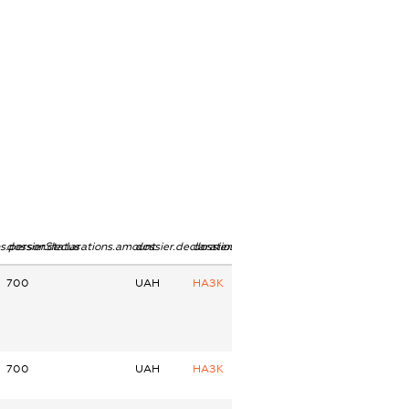
ns.personStatus
dossier.declarations.amount
dossier.declarations.currency
dossier.declarations.source
700
UAH
НАЗК
700
UAH
НАЗК