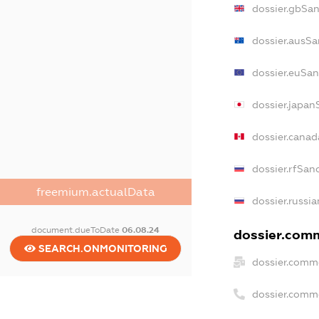
dossier.gbSa
dossier.ausSa
dossier.euSan
dossier.japan
dossier.cana
dossier.rfSan
freemium.actualData
dossier.russi
document.dueToDate
06.08.24
dossier.comm
SEARCH.ONMONITORING
dossier.comm
dossier.comm