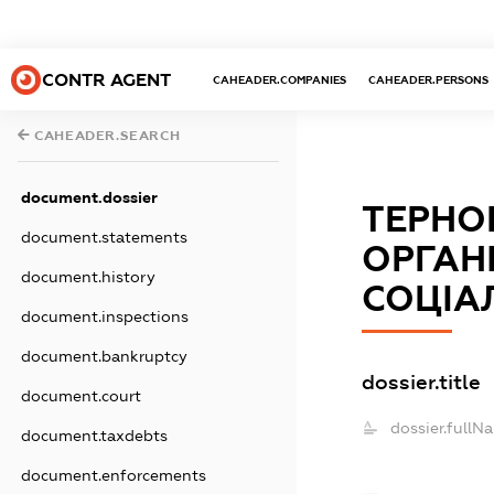
CONTR AGENT
CAHEADER.COMPANIES
CAHEADER.PERSONS
CAHEADER.SEARCH
document.dossier
ТЕРНО
document.statements
ОРГАН
document.history
СОЦІА
document.inspections
document.bankruptcy
dossier.title
document.court
dossier.fullN
document.taxdebts
document.enforcements