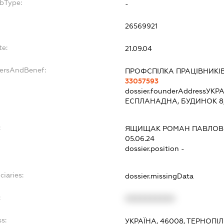
ubType:
-
:
26569921
te:
21.09.04
dersAndBenef:
ПРОФСПІЛКА ПРАЦІВНИКІ
33057593
dossier.founderAddress
УКРА
ЕСПЛАНАДНА, БУДИНОК 8
:
ЯЩИЩАК РОМАН ПАВЛОВ
05.06.24
dossier.position -
ciaries:
dossier.missingData
:
XXXXXXXXXX
s:
УКРАЇНА, 46008, ТЕРНОПІ