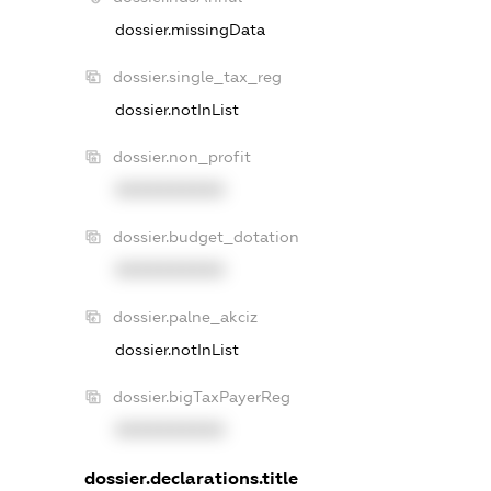
dossier.missingData
dossier.single_tax_reg
dossier.notInList
dossier.non_profit
XXXXXXXXXX
dossier.budget_dotation
XXXXXXXXXX
dossier.palne_akciz
dossier.notInList
dossier.bigTaxPayerReg
XXXXXXXXXX
dossier.declarations.title