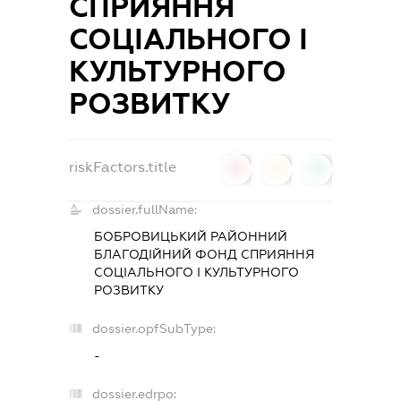
СПРИЯННЯ
СОЦІАЛЬНОГО І
КУЛЬТУРНОГО
РОЗВИТКУ
riskFactors.title
0
0
0
dossier.fullName:
БОБРОВИЦЬКИЙ РАЙОННИЙ
БЛАГОДІЙНИЙ ФОНД СПРИЯННЯ
СОЦІАЛЬНОГО І КУЛЬТУРНОГО
РОЗВИТКУ
dossier.opfSubType:
-
dossier.edrpo: