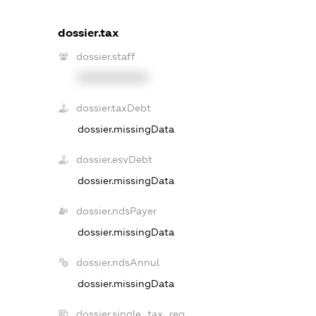
dossier.tax
dossier.staff
XXXXXXXXXX
dossier.taxDebt
dossier.missingData
dossier.esvDebt
dossier.missingData
dossier.ndsPayer
dossier.missingData
dossier.ndsAnnul
dossier.missingData
dossier.single_tax_reg