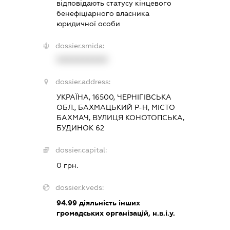
відповідають статусу кінцевого
бенефіціарного власника
юридичної особи
dossier.smida:
XXXXXXXXXX
dossier.address:
УКРАЇНА, 16500, ЧЕРНІГІВСЬКА
ОБЛ., БАХМАЦЬКИЙ Р-Н, МІСТО
БАХМАЧ, ВУЛИЦЯ КОНОТОПСЬКА,
БУДИНОК 62
dossier.capital:
0 грн.
dossier.kveds:
94.99
діяльність інших
громадських організацій, н.в.і.у.