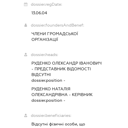
dossier.regDate:
13.06.04
dossier.foundersAndBenef:
ЧЛЕНИ ГРОМАДСЬКОЇ
ОРГАНІЗАЦІЇ
dossier.heads:
РУДЕНКО ОЛЕКСАНДР ІВАНОВИЧ
-
ПРЕДСТАВНИК
ВІДОМОСТІ
ВІДСУТНІ
dossier.position -
РУДЕНКО НАТАЛІЯ
ОЛЕКСАНДРІВНА
-
КЕРІВНИК
dossier.position -
dossier.beneficiaries:
Відсутні фізичні особи, що