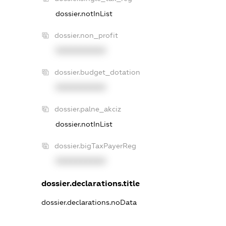
dossier.notInList
dossier.non_profit
XXXXXXXXXX
dossier.budget_dotation
XXXXXXXXXX
dossier.palne_akciz
dossier.notInList
dossier.bigTaxPayerReg
XXXXXXXXXX
dossier.declarations.title
dossier.declarations.noData