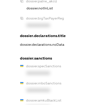
dossier.palne_akciz
dossier.notInList
dossier.bigTaxPayerReg
XXXXXXXXXX
dossier.declarations.title
dossier.declarations.noData
dossier.sanctions
dossier.specSanctions
XXXXXXXXXX
dossier.rnboSanctions
XXXXXXXXXX
dossier.amkuBlackList