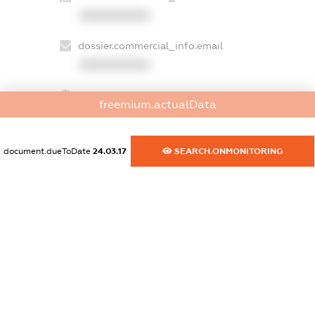
XXXXXXXXXX
dossier.commercial_info.email
XXXXXXXXXX
dossier.commercial_info.website
freemium.actualData
XXXXXXXXXX
dossier.commercial_info.activity
document.dueToDate
24.03.17
SEARCH.ONMONITORING
XXXXXXXXXX
freemium.exampleText_1
freemium.exampleText_2
freemium.anonymousPerSearch2
FREEMIUM.DETAILS
FREEMIUM.REGISTER