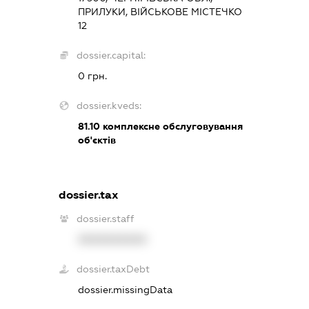
ПРИЛУКИ, ВІЙСЬКОВЕ МІСТЕЧКО
12
dossier.capital:
0 грн.
dossier.kveds:
81.10
комплексне обслуговування
об'єктів
dossier.tax
dossier.staff
XXXXXXXXXX
dossier.taxDebt
dossier.missingData