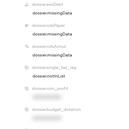
dossier.esvDebt
dossier.missingData
dossier.ndsPayer
dossier.missingData
dossier.ndsAnnul
dossier.missingData
dossier.single_tax_reg
dossier.notInList
dossier.non_profit
XXXXXXXXXX
dossier.budget_dotation
XXXXXXXXXX