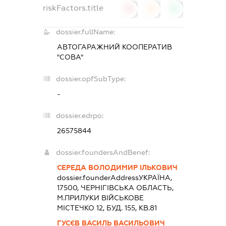
riskFactors.title
0
0
0
dossier.fullName:
АВТОГАРАЖНИЙ КООПЕРАТИВ
"СОВА"
dossier.opfSubType:
-
dossier.edrpo:
26575844
dossier.foundersAndBenef:
СЕРЕДА ВОЛОДИМИР ІЛЬКОВИЧ
dossier.founderAddress
УКРАЇНА,
17500, ЧЕРНIГIВСЬКА ОБЛАСТЬ,
М.ПРИЛУКИ ВІЙСЬКОВЕ
МІСТЕЧКО 12, БУД. 155, КВ.81
ГУСЄВ ВАСИЛЬ ВАСИЛЬОВИЧ