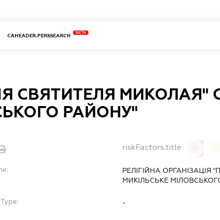
BETA
CAHEADER.PERSSEARCH
Я СВЯТИТЕЛЯ МИКОЛАЯ" С
СЬКОГО РАЙОНУ"
riskFactors.title
0
0
me:
РЕЛІГІЙНА ОРГАНІЗАЦІЯ "
МИКІЛЬСЬКЕ МІЛОВСЬКОГ
bType:
-