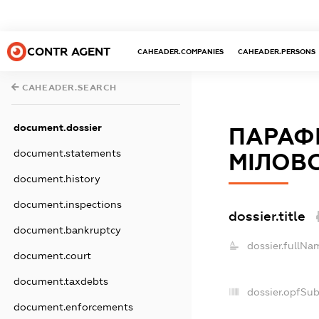
CONTR AGENT
CAHEADER.COMPANIES
CAHEADER.PERSONS
CAHEADER.SEARCH
document.dossier
ПАРАФІ
document.statements
МІЛОВ
document.history
document.inspections
dossier.title
document.bankruptcy
dossier.fullNa
document.court
document.taxdebts
dossier.opfSu
document.enforcements