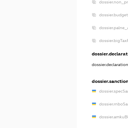
dossier.non_pr
dossier.budge
dossier.palne_
dossier.bigTa
dossier.declarat
dossier.declaratio
dossier.sanctio
dossier.specSa
dossier.rnboS
dossier.amkuB