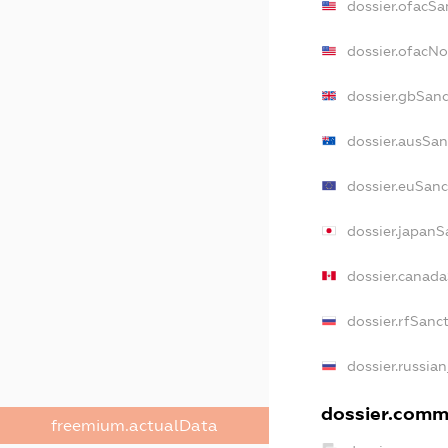
dossier.ofacSa
dossier.ofacN
dossier.gbSan
dossier.ausSan
dossier.euSanc
dossier.japanS
dossier.canad
dossier.rfSanc
dossier.russia
dossier.comme
freemium.actualData