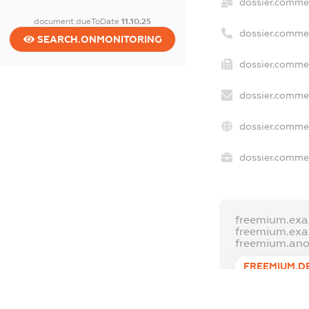
dossier.comme
document.dueToDate
11.10.25
dossier.comme
SEARCH.ONMONITORING
dossier.commer
dossier.commer
dossier.commer
dossier.commer
freemium.exa
freemium.ex
freemium.an
FREEMIUM.D