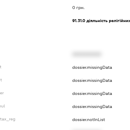
0 грн.
91.31.0
діяльність релігійни
XXXXXXXXXX
t
dossier.missingData
bt
dossier.missingData
er
dossier.missingData
nul
dossier.missingData
_tax_reg
dossier.notInList