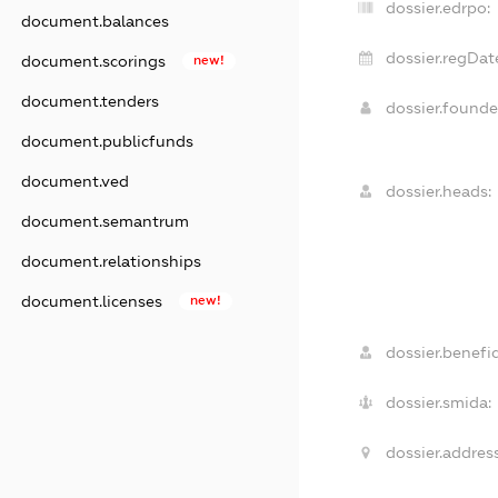
dossier.edrpo:
document.balances
dossier.regDat
document.scorings
new!
document.tenders
dossier.found
document.publicfunds
document.ved
dossier.heads:
document.semantrum
document.relationships
document.licenses
new!
dossier.benefic
dossier.smida:
dossier.address