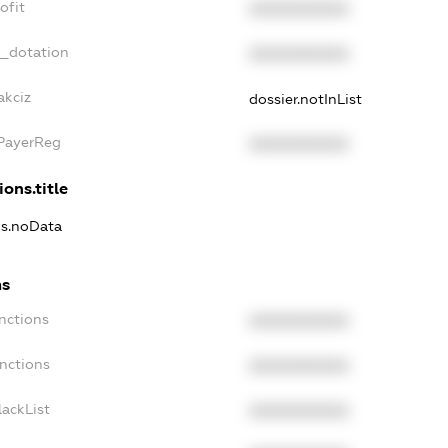
ofit
XXXXXXXXXX
t_dotation
XXXXXXXXXX
akciz
dossier.notInList
xPayerReg
XXXXXXXXXX
ions.title
ns.noData
ns
nctions
XXXXXXXXXX
anctions
XXXXXXXXXX
lackList
XXXXXXXXXX