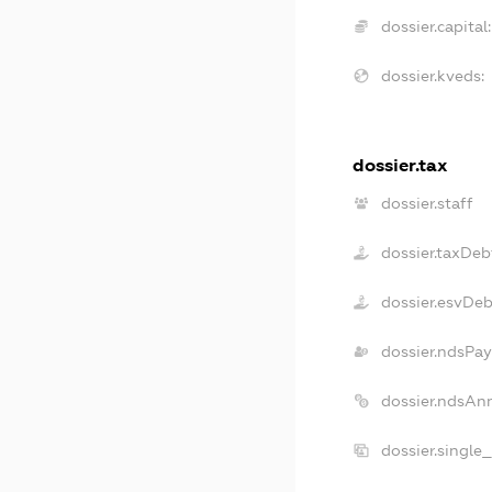
dossier.capital:
dossier.kveds:
dossier.tax
dossier.staff
dossier.taxDeb
dossier.esvDe
dossier.ndsPay
dossier.ndsAn
dossier.single