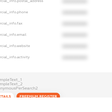
rcial_info.postal_address
XXXXXXXXXX
rcial_info.phone
XXXXXXXXXX
cial_info.fax
XXXXXXXXXX
cial_info.email
XXXXXXXXXX
cial_info.website
XXXXXXXXXX
cial_info.activity
XXXXXXXXXX
mpleText_1
ampleText_2
onymousPerSearch2
ETAILS
FREEMIUM.REGISTER