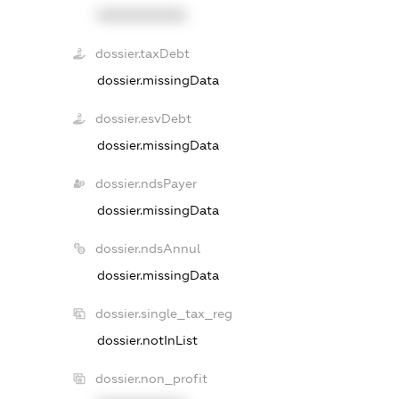
XXXXXXXXXX
dossier.taxDebt
dossier.missingData
dossier.esvDebt
dossier.missingData
dossier.ndsPayer
dossier.missingData
dossier.ndsAnnul
dossier.missingData
dossier.single_tax_reg
dossier.notInList
dossier.non_profit