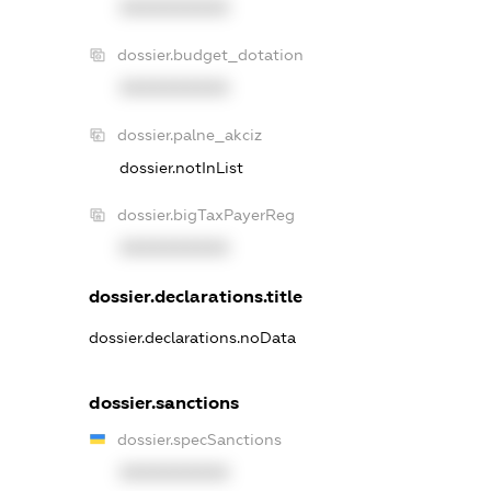
XXXXXXXXXX
dossier.budget_dotation
XXXXXXXXXX
dossier.palne_akciz
dossier.notInList
dossier.bigTaxPayerReg
XXXXXXXXXX
dossier.declarations.title
dossier.declarations.noData
dossier.sanctions
dossier.specSanctions
XXXXXXXXXX