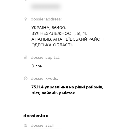
XXXXXXXXXX
dossier.address:
УКРАЇНА, 66400,
ВУЛ.НЕЗАЛЕЖНОСТІ, 51, М.
АНАНЬЇВ, АНАНЬЇВСЬКИЙ РАЙОН,
ОДЕСЬКА ОБЛАСТЬ
dossier.capital:
0 грн.
dossier.kveds:
75.11.4
управління на рівні районів,
міст, районів у містах
dossier.tax
dossier.staff