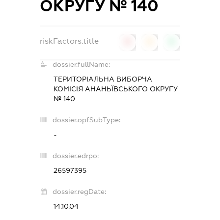
ОКРУГУ № 140
riskFactors.title
0
0
0
dossier.fullName:
ТЕРИТОРІАЛЬНА ВИБОРЧА
КОМІСІЯ АНАНЬЇВСЬКОГО ОКРУГУ
№ 140
dossier.opfSubType:
-
dossier.edrpo:
26597395
dossier.regDate:
14.10.04