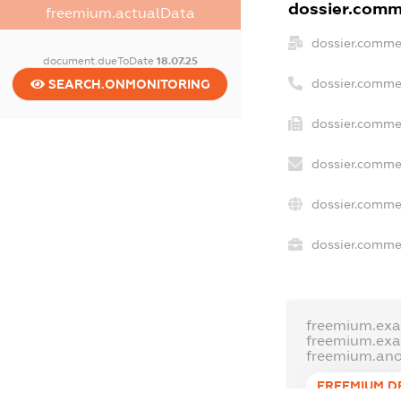
dossier.comme
freemium.actualData
dossier.comme
document.dueToDate
18.07.25
dossier.comme
SEARCH.ONMONITORING
dossier.commer
dossier.commer
dossier.comme
dossier.commer
freemium.ex
freemium.ex
freemium.an
FREEMIUM.D