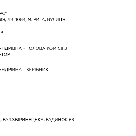
РС"
ІЯ, ЛВ-1084, М. РИГА, ВУЛИЦЯ
ія
АНДРІВНА
-
ГОЛОВА КОМІСІЇ З
АТОР
АНДРІВНА
-
КЕРІВНИК
ЇВ, ВУЛ.ЗВІРИНЕЦЬКА, БУДИНОК 63