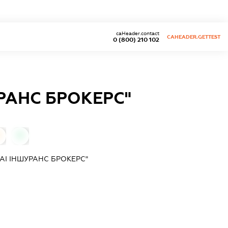
caHeader.contact
CAHEADER.GETTEST
0 (800) 210 102
РАНС БРОКЕРС"
0
АІ ІНШУРАНС БРОКЕРС"