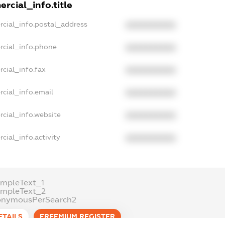
rcial_info.title
rcial_info.postal_address
XXXXXXXXXX
rcial_info.phone
XXXXXXXXXX
cial_info.fax
XXXXXXXXXX
cial_info.email
XXXXXXXXXX
rcial_info.website
XXXXXXXXXX
cial_info.activity
XXXXXXXXXX
ampleText_1
ampleText_2
onymousPerSearch2
ETAILS
FREEMIUM.REGISTER