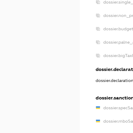
dossier.single
dossier.non_pr
dossier.budge
dossier.palne_
dossier.bigTa
dossier.declarat
dossier.declarati
dossier.sanctio
dossier.specS
dossier.rnboS