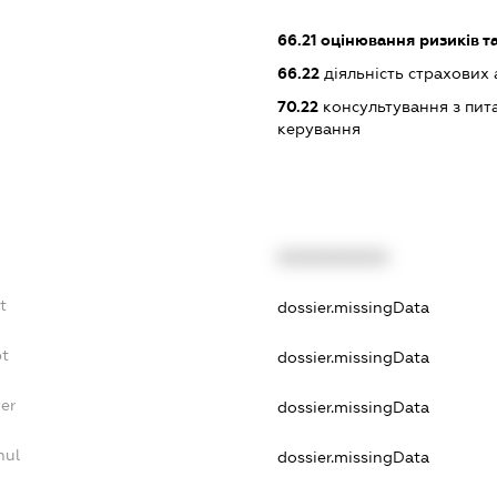
66.21
оцінювання ризиків т
66.22
діяльність страхових а
70.22
консультування з пита
керування
XXXXXXXXXX
t
dossier.missingData
bt
dossier.missingData
yer
dossier.missingData
nul
dossier.missingData