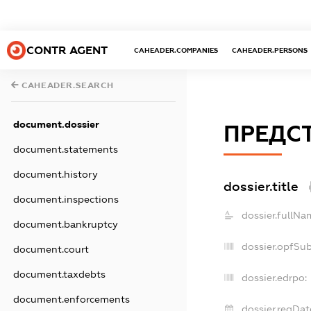
CONTR AGENT
CAHEADER.COMPANIES
CAHEADER.PERSONS
CAHEADER.SEARCH
document.dossier
ПРЕДСТ
document.statements
document.history
dossier.title
document.inspections
dossier.fullNa
document.bankruptcy
dossier.opfSu
document.court
document.taxdebts
dossier.edrpo:
document.enforcements
dossier.regDat