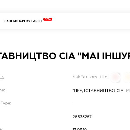
BETA
CAHEADER.PERSSEARCH
АВНИЦТВО СІА "МАІ ІНШУ
riskFactors.title
0
0
me:
"ПРЕДСТАВНИЦТВО СІА "М
bType:
-
26633257
e:
13.03.19