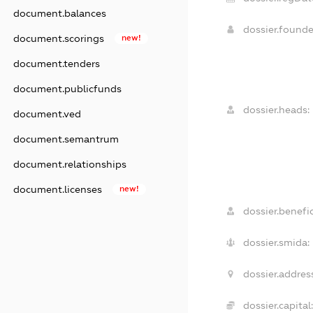
document.balances
dossier.found
document.scorings
new!
document.tenders
document.publicfunds
dossier.heads:
document.ved
document.semantrum
document.relationships
document.licenses
new!
dossier.benefic
dossier.smida:
dossier.addres
dossier.capital