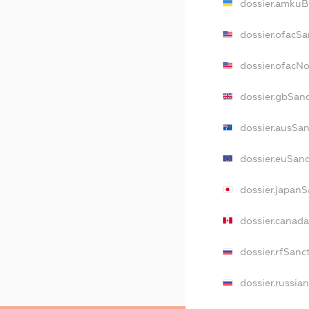
dossier.amkuB
dossier.ofacSa
dossier.ofacN
dossier.gbSan
dossier.ausSa
dossier.euSan
dossier.japan
dossier.canad
dossier.rfSanc
dossier.russia