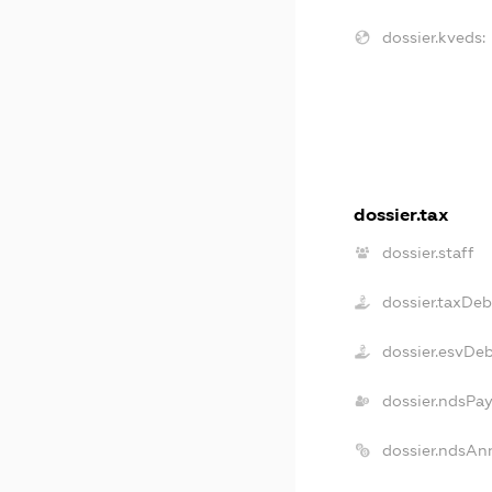
dossier.kveds:
dossier.tax
dossier.staff
dossier.taxDeb
dossier.esvDe
dossier.ndsPa
dossier.ndsAn