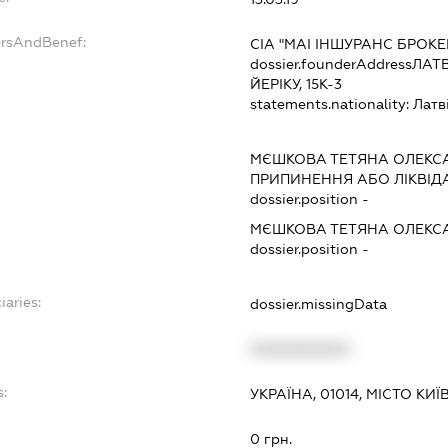
ersAndBenef:
СІА "МАІ ІНШУРАНС БРОКЕ
dossier.founderAddress
ЛАТВ
ЙЕРІКУ, 15К-3
statements.nationality:
Латв
МЄШКОВА ТЕТЯНА ОЛЕКС
ПРИПИНЕННЯ АБО ЛІКВІД
dossier.position -
МЄШКОВА ТЕТЯНА ОЛЕКС
dossier.position -
iaries:
dossier.missingData
XXXXXXXXXX
s:
УКРАЇНА, 01014, МІСТО КИ
:
0 грн.