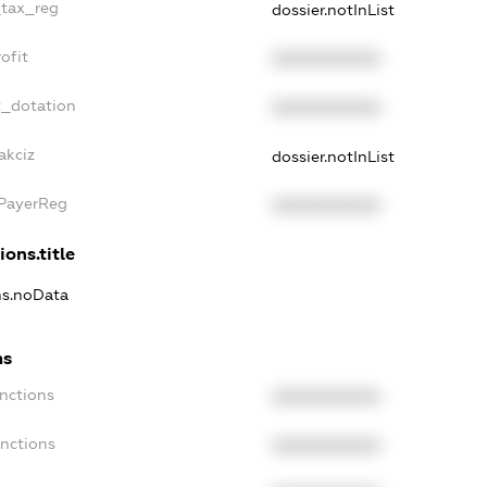
_tax_reg
dossier.notInList
ofit
XXXXXXXXXX
t_dotation
XXXXXXXXXX
akciz
dossier.notInList
xPayerReg
XXXXXXXXXX
ions.title
ons.noData
ns
anctions
XXXXXXXXXX
anctions
XXXXXXXXXX