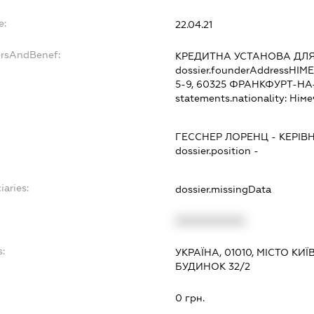
e:
22.04.21
ersAndBenef:
КРЕДИТНА УСТАНОВА ДЛЯ
dossier.founderAddress
НІМ
5-9, 60325 ФРАНКФУРТ-Н
statements.nationality:
Німе
ГЕССНЕР ЛОРЕНЦ
-
КЕРІВ
dossier.position -
iaries:
dossier.missingData
XXXXXXXXXX
s:
УКРАЇНА, 01010, МІСТО КИ
БУДИНОК 32/2
:
0 грн.