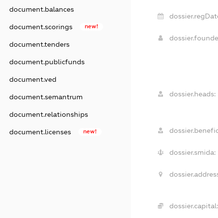
document.balances
dossier.regDat
document.scorings
new!
dossier.found
document.tenders
document.publicfunds
document.ved
dossier.heads:
document.semantrum
document.relationships
dossier.benefic
document.licenses
new!
dossier.smida:
dossier.addres
dossier.capital