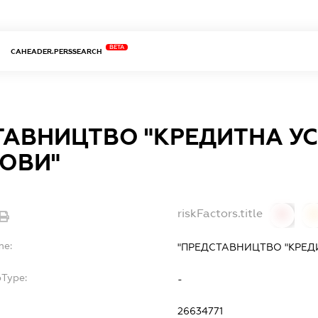
BETA
CAHEADER.PERSSEARCH
ТАВНИЦТВО "КРЕДИТНА У
ДОВИ"
riskFactors.title
0
0
me:
"ПРЕДСТАВНИЦТВО "КРЕД
bType:
-
26634771