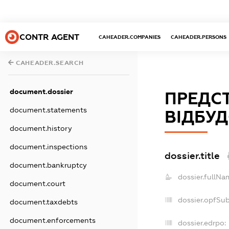
CONTR AGENT
CAHEADER.COMPANIES
CAHEADER.PERSONS
CAHEADER.SEARCH
document.dossier
ПРЕДС
document.statements
ВІДБУ
document.history
document.inspections
dossier.title
document.bankruptcy
dossier.fullNa
document.court
dossier.opfSu
document.taxdebts
document.enforcements
dossier.edrpo: