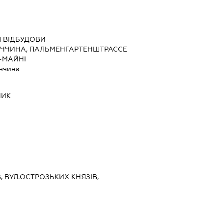
 ВІДБУДОВИ
ЕЧЧИНА, ПАЛЬМЕНГАРТЕНШТРАССЕ
А-МАЙНІ
ччина
НИК
ЇВ, ВУЛ.ОСТРОЗЬКИХ КНЯЗІВ,