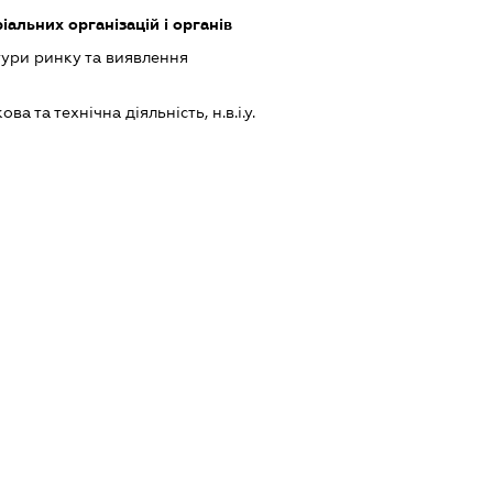
іальних організацій і органів
ури ринку та виявлення
а та технічна діяльність, н.в.і.у.