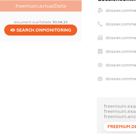
freemium.actualData
dossier.comme
document.dueToDate
30.04.25
dossier.comme
SEARCH.ONMONITORING
dossier.commer
dossier.commer
dossier.comme
dossier.commer
freemium.ex
freemium.ex
freemium.an
FREEMIUM.D