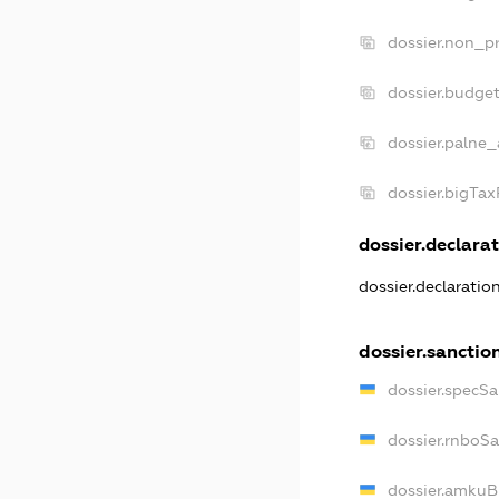
dossier.non_pr
dossier.budge
dossier.palne_
dossier.bigTa
dossier.declarat
dossier.declarati
dossier.sanctio
dossier.specS
dossier.rnboS
dossier.amkuB