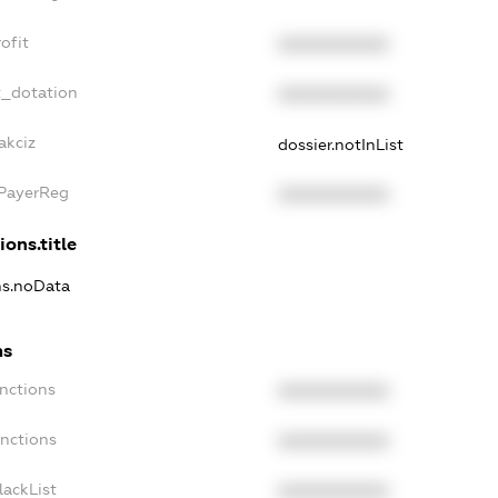
ofit
XXXXXXXXXX
t_dotation
XXXXXXXXXX
akciz
dossier.notInList
xPayerReg
XXXXXXXXXX
ions.title
ons.noData
ns
anctions
XXXXXXXXXX
anctions
XXXXXXXXXX
lackList
XXXXXXXXXX