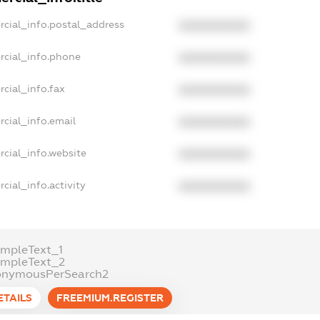
rcial_info.postal_address
XXXXXXXXXX
rcial_info.phone
XXXXXXXXXX
cial_info.fax
XXXXXXXXXX
cial_info.email
XXXXXXXXXX
rcial_info.website
XXXXXXXXXX
cial_info.activity
XXXXXXXXXX
ampleText_1
ampleText_2
onymousPerSearch2
ETAILS
FREEMIUM.REGISTER