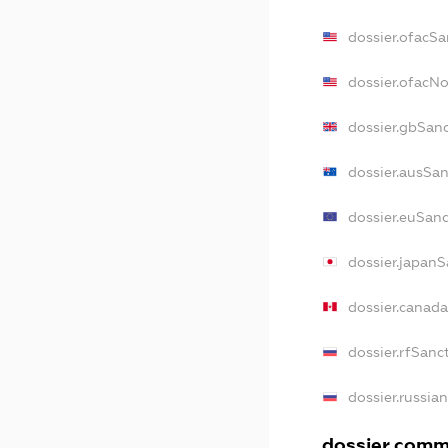
dossier.ofacSa
dossier.ofacN
dossier.gbSan
dossier.ausSa
dossier.euSan
dossier.japan
dossier.canad
dossier.rfSanc
dossier.russia
dossier.comme