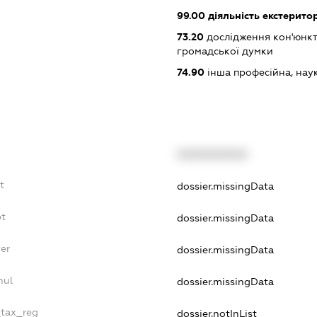
99.00
діяльність екстеритор
73.20
дослідження кон'юнкт
громадської думки
74.90
інша професійна, науков
XXXXXXXXXX
t
dossier.missingData
bt
dossier.missingData
yer
dossier.missingData
nul
dossier.missingData
_tax_reg
dossier.notInList