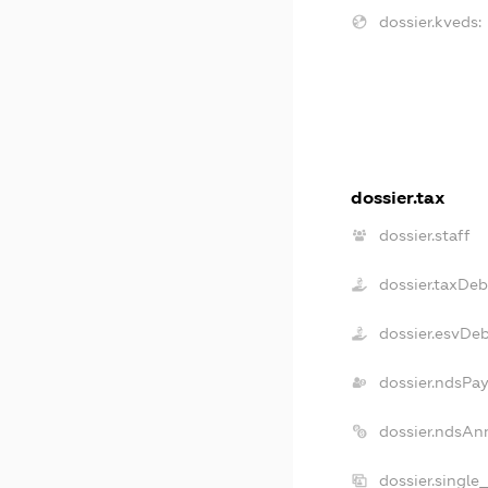
dossier.kveds:
dossier.tax
dossier.staff
dossier.taxDeb
dossier.esvDe
dossier.ndsPa
dossier.ndsAn
dossier.single