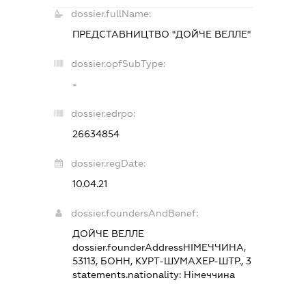
dossier.fullName:
ПРЕДСТАВНИЦТВО "ДОЙЧЕ ВЕЛЛЕ"
dossier.opfSubType:
-
dossier.edrpo:
26634854
dossier.regDate:
10.04.21
dossier.foundersAndBenef:
ДОЙЧЕ ВЕЛЛЕ
dossier.founderAddress
НІМЕЧЧИНА,
53113, БОНН, КУРТ-ШУМАХЕР-ШТР., 3
statements.nationality:
Німеччина