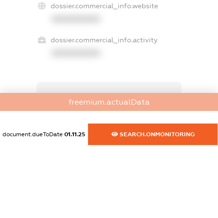
dossier.commercial_info.website
XXXXXXXXXX
dossier.commercial_info.activity
XXXXXXXXXX
freemium.exampleText_1
freemium.actualData
freemium.exampleText_2
freemium.anonymousPerSearch2
FREEMIUM.DETAILS
document.dueToDate
01.11.25
SEARCH.ONMONITORING
FREEMIUM.REGISTER