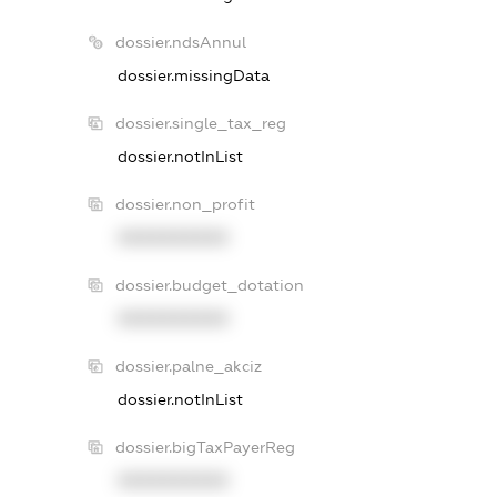
dossier.ndsAnnul
dossier.missingData
dossier.single_tax_reg
dossier.notInList
dossier.non_profit
XXXXXXXXXX
dossier.budget_dotation
XXXXXXXXXX
dossier.palne_akciz
dossier.notInList
dossier.bigTaxPayerReg
XXXXXXXXXX