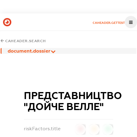
CAHEADER.GETTEST
CAHEADER.SEARCH
document.dossier
ПРЕДСТАВНИЦТВО
"ДОЙЧЕ ВЕЛЛЕ"
riskFactors.title
0
0
0