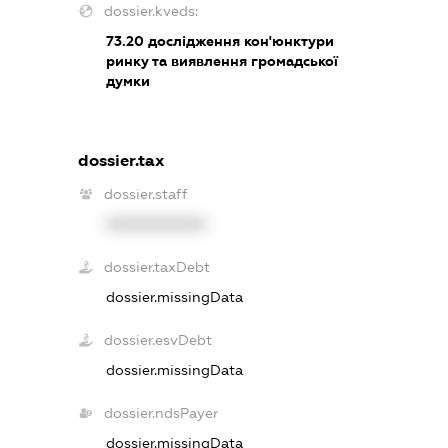
dossier.kveds:
73.20
дослідження кон'юнктури
ринку та виявлення громадської
думки
dossier.tax
dossier.staff
XXXXXXXXXX
dossier.taxDebt
dossier.missingData
dossier.esvDebt
dossier.missingData
dossier.ndsPayer
dossier.missingData