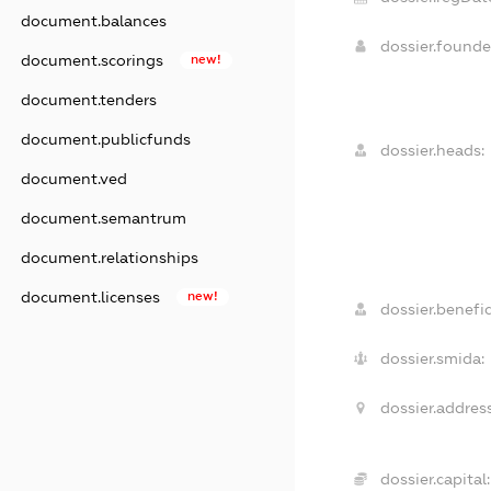
document.balances
dossier.found
document.scorings
new!
document.tenders
document.publicfunds
dossier.heads:
document.ved
document.semantrum
document.relationships
document.licenses
new!
dossier.benefic
dossier.smida:
dossier.address
dossier.capital: