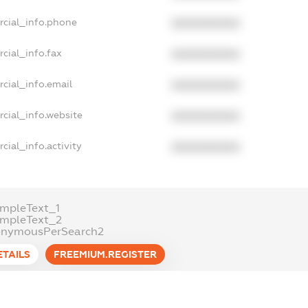
rcial_info.phone
XXXXXXXXXX
cial_info.fax
XXXXXXXXXX
cial_info.email
XXXXXXXXXX
cial_info.website
XXXXXXXXXX
cial_info.activity
XXXXXXXXXX
mpleText_1
ampleText_2
onymousPerSearch2
ETAILS
FREEMIUM.REGISTER