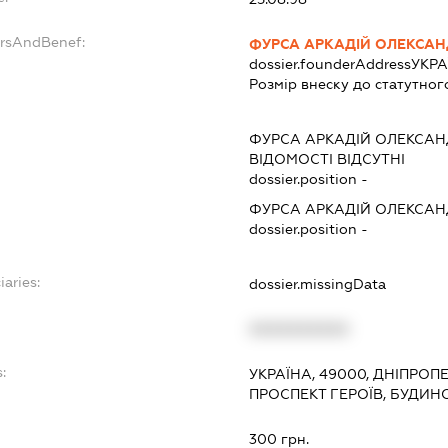
ersAndBenef:
ФУРСА АРКАДІЙ ОЛЕКСА
dossier.founderAddress
УКРА
Розмір внеску до статутног
ФУРСА АРКАДІЙ ОЛЕКСА
ВІДОМОСТІ ВІДСУТНІ
dossier.position -
ФУРСА АРКАДІЙ ОЛЕКСА
dossier.position -
iaries:
dossier.missingData
XXXXXXXXXX
:
УКРАЇНА, 49000, ДНІПРОП
ПРОСПЕКТ ГЕРОЇВ, БУДИНО
300 грн.