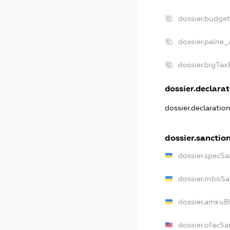
dossier.budge
dossier.palne_
dossier.bigTa
dossier.declarat
dossier.declaratio
dossier.sanctio
dossier.specSa
dossier.rnboS
dossier.amkuB
dossier.ofacSa