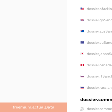
dossier.ofacN
dossier.gbSan
dossier.ausSan
dossier.euSanc
dossier.japanS
dossier.canad
dossier.rfSanc
dossier.russia
dossier.comme
freemium.actualData
dossier.comme