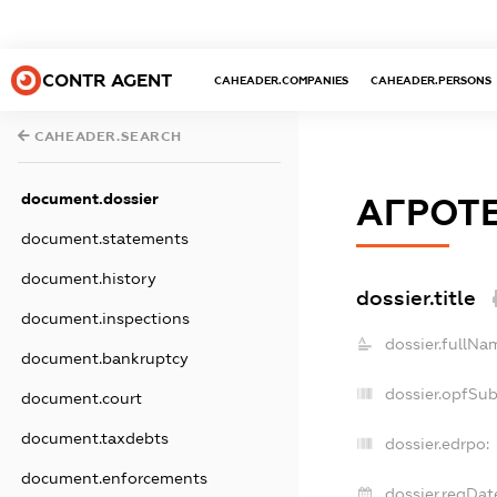
CONTR AGENT
CAHEADER.COMPANIES
CAHEADER.PERSONS
CAHEADER.SEARCH
document.dossier
АГРОТ
document.statements
document.history
dossier.title
document.inspections
dossier.fullNa
document.bankruptcy
dossier.opfSu
document.court
document.taxdebts
dossier.edrpo:
document.enforcements
dossier.regDat