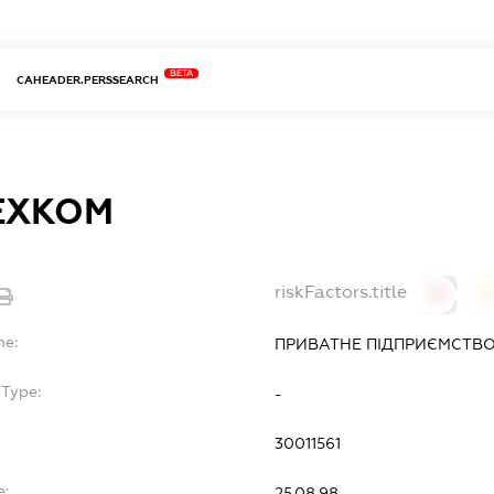
BETA
CAHEADER.PERSSEARCH
ЕХКОМ
riskFactors.title
0
0
me:
ПРИВАТНЕ ПІДПРИЄМСТВО
bType:
-
30011561
e:
25.08.98