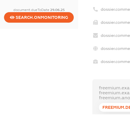
dossier.comme
document.dueToDate
29.06.25
SEARCH.ONMONITORING
dossier.commer
dossier.commer
dossier.commer
dossier.commer
freemium.exa
freemium.ex
freemium.an
FREEMIUM.D