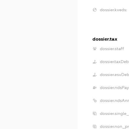
dossier.kveds:
dossier.tax
dossier.staff
dossier.taxDeb
dossier.esvDe
dossier.ndsPay
dossier.ndsAn
dossier.single
dossier.non_pr