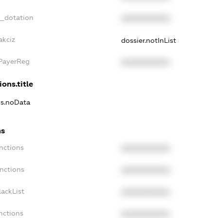
t_dotation
XXXXXXXXXX
akciz
dossier.notInList
xPayerReg
XXXXXXXXXX
ions.title
ns.noData
ns
nctions
XXXXXXXXXX
anctions
XXXXXXXXXX
lackList
XXXXXXXXXX
nctions
XXXXXXXXXX