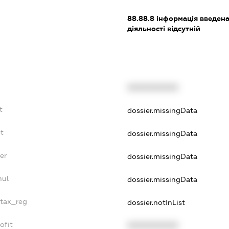
88.88.8
інформація введена 
діяльності відсутній
XXXXXXXXXX
t
dossier.missingData
bt
dossier.missingData
er
dossier.missingData
nul
dossier.missingData
_tax_reg
dossier.notInList
ofit
XXXXXXXXXX