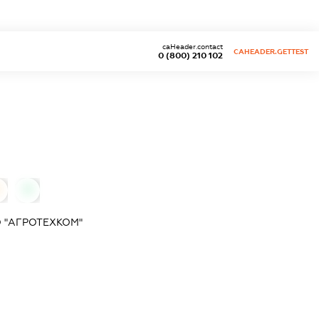
caHeader.contact
CAHEADER.GETTEST
0 (800) 210 102
0
 "АГРОТЕХКОМ"